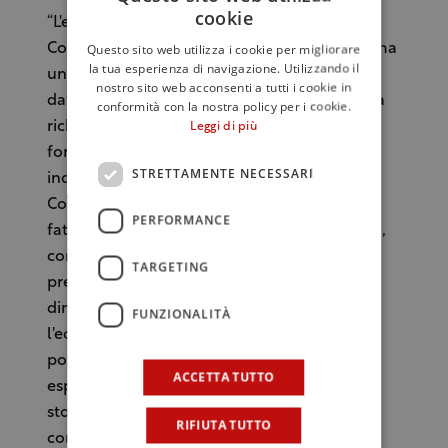
cookie
“L'export – commenta la presidente del
Questo sito web utilizza i cookie per migliorare
Comitato Leonardo, Luisa Todini – si conferma
la tua esperienza di navigazione. Utilizzando il
un asset strategico per la nostra economia, i
nostro sito web acconsenti a tutti i cookie in
dati positivi relativi al 2016 dimostrano che la
conformità con la nostra policy per i cookie.
richiesta di made in Italy continua ad essere
Leggi di più
forte nel mondo e supportata da un tessuto
STRETTAMENTE NECESSARI
industriale solido. Nel 2016 le aziende del
Comitato Leonardo hanno raggiunto un
PERFORMANCE
fatturato complessivo di 350 miliardi di euro,
con una quota di export del 54%”. Per il
TARGETING
presidente dell'Ice, Michele Scannavini, “è la
dimensione internazionale l'ambito dove
FUNZIONALITÀ
l'economia italiana esprime davvero il suo
potenziale e nel 2016 il valore delle nostre
ACCETTA TUTTO
esportazioni ha toccato un nuovo record
storico. Questo risultato dimostra la
RIFIUTA TUTTO
competitività delle nostre produzioni”.