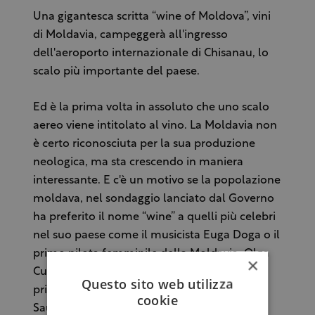
Una gigantesca scritta “wine of Moldova”, vini
di Moldavia, campeggerà all'ingresso
dell'aeroporto internazionale di Chisanau, lo
scalo più importante del paese.
Ed è la prima volta in assoluto che uno scalo
aereo viene intitolato al vino. La Moldavia non
è certo riconosciuta per la sua produzione
neologica, ma sta crescendo in maniera
interessante. E c'è un motivo se la popolazione
moldava, nel sondaggio lanciato dal Governo
ha preferito il nome “wine” a quelli più celebri
nel suo paese come il musicista Euga Doga o il
primo pilota femminile della Moldavia, Olga
×
Culic. Qui le produzioni comprendono
Questo sito web utilizza
principalmente Cabernet Sauvignon, Merlot,
cookie
Sauvignon Blanc e Pinot Noir. Ma si trovano