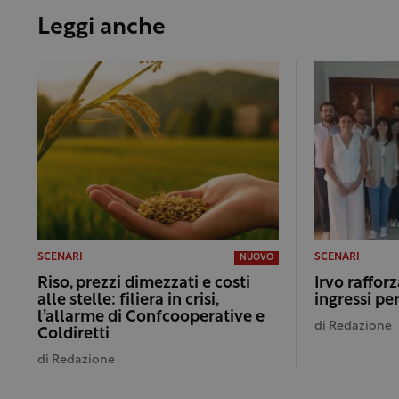
Leggi anche
SCENARI
SCENARI
NUOVO
Riso, prezzi dimezzati e costi
Irvo rafforz
alle stelle: filiera in crisi,
ingressi per
l’allarme di Confcooperative e
di
Redazione
Coldiretti
di
Redazione