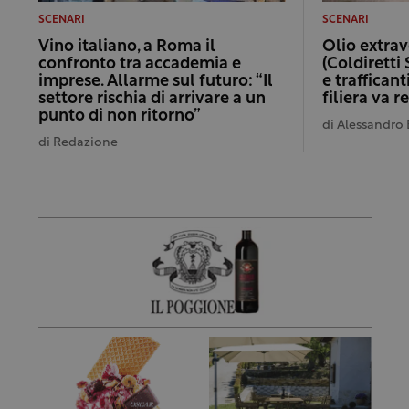
SCENARI
SCENARI
Vino italiano, a Roma il
Olio extrav
confronto tra accademia e
(Coldiretti 
imprese. Allarme sul futuro: “Il
e trafficant
settore rischia di arrivare a un
filiera va 
punto di non ritorno”
di
Alessandro 
di
Redazione