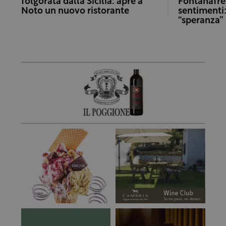
folgorata dalla Sicilia: apre a
Fontanafre
Noto un nuovo ristorante
sentimenti:
“speranza”