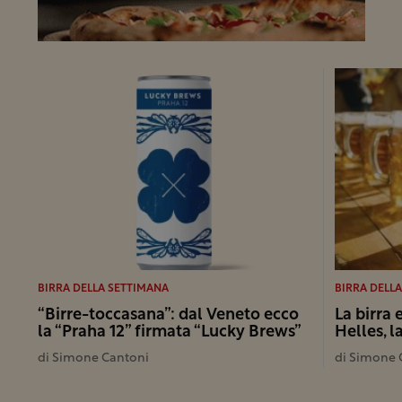
BIRRA DELLA SETTIMANA
BIRRA DELL
“Birre-toccasana”: dal Veneto ecco
La birra 
la “Praha 12” firmata “Lucky Brews”
Helles, 
di
Simone Cantoni
di
Simone 