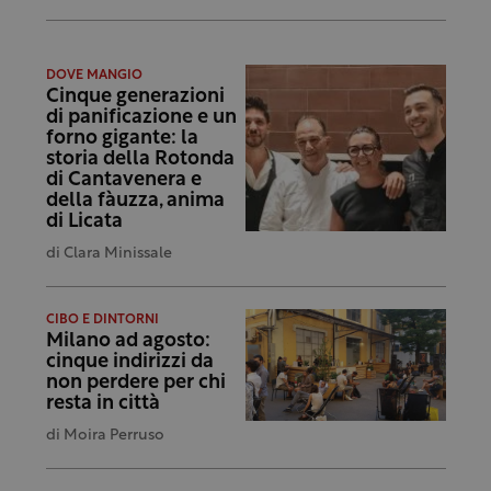
DOVE MANGIO
Cinque generazioni
di panificazione e un
forno gigante: la
storia della Rotonda
di Cantavenera e
della fàuzza, anima
di Licata
di
Clara Minissale
CIBO E DINTORNI
Milano ad agosto:
cinque indirizzi da
non perdere per chi
resta in città
di
Moira Perruso