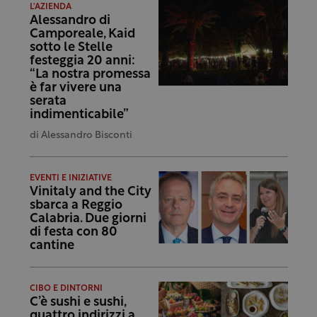
L'AZIENDA
Alessandro di
Camporeale, Kaid
sotto le Stelle
festeggia 20 anni:
“La nostra promessa
è far vivere una
serata
indimenticabile”
di
Alessandro Bisconti
EVENTI E INIZIATIVE
Vinitaly and the City
sbarca a Reggio
Calabria. Due giorni
di festa con 80
cantine
CIBO E DINTORNI
C’è sushi e sushi,
quattro indirizzi a