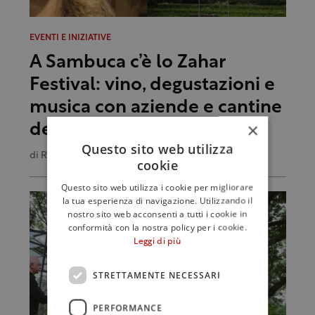
EVENTI E INIZIATIVE
A Sambuca c’è lo Zahar
Festival: vino, degustazioni e
musica con aziende e cantine
×
della Valle del Belice
Questo sito web utilizza
di
Redazione
cookie
Questo sito web utilizza i cookie per migliorare
la tua esperienza di navigazione. Utilizzando il
nostro sito web acconsenti a tutti i cookie in
conformità con la nostra policy per i cookie.
Leggi di più
STRETTAMENTE NECESSARI
PERFORMANCE