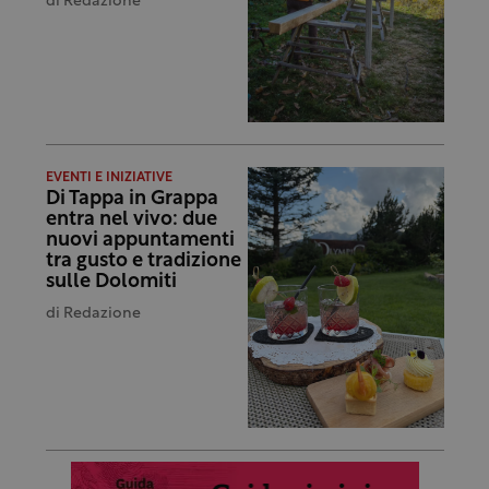
di
Redazione
EVENTI E INIZIATIVE
Di Tappa in Grappa
entra nel vivo: due
nuovi appuntamenti
tra gusto e tradizione
sulle Dolomiti
di
Redazione