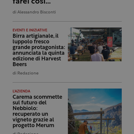
farei così…”
di
Alessandro Bisconti
EVENTI E INIZIATIVE
Birra artigianale, il
luppolo fresco
grande protagonista:
annunciata la quinta
edizione di Harvest
Beers
di
Redazione
L'AZIENDA
Carema scommette
sul futuro del
Nebbiolo:
recuperato un
vigneto grazie al
progetto Merum