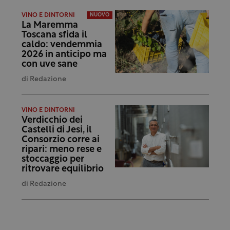
VINO E DINTORNI
NUOVO
La Maremma
Toscana sfida il
caldo: vendemmia
2026 in anticipo ma
con uve sane
di
Redazione
VINO E DINTORNI
Verdicchio dei
Castelli di Jesi, il
Consorzio corre ai
ripari: meno rese e
stoccaggio per
ritrovare equilibrio
di
Redazione