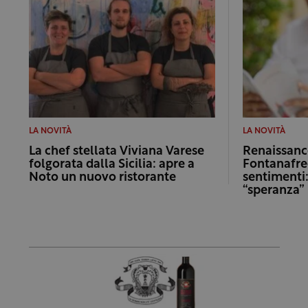
LA NOVITÀ
LA NOVITÀ
La chef stellata Viviana Varese
Renaissance
folgorata dalla Sicilia: apre a
Fontanafre
Noto un nuovo ristorante
sentimenti:
“speranza”