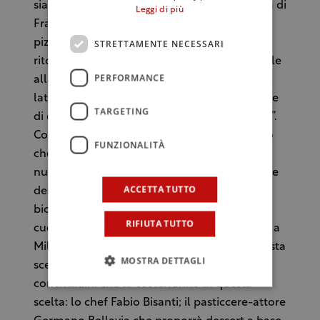
siamo impegnati a rivedere tutta la proposta di
Leggi di più
Fratelli la Bufala, ovviamente sempre con la
pizza al centro dei nostri menù ma con il
STRETTAMENTE NECESSARI
ritorno alle origini cioè, a privilegiare l’animale
PERFORMANCE
alla base dell’idea di Marotta e che, a parte il
latte, è stato un po’ trascurato come fornitore
TARGETING
di carne, che oltretutto è priva di colesterolo”.
Così, con un’offerta più ampia – ci penserà lo
FUNZIONALITÀ
chef Fabio Bisanti a realizzare le ricette del
nuovo menù – “ampliamo anche la selezione
ACCETTA TUTTO
dei prodotti nazionali, prevalentemente
biologici, che saranno utilizzati nelle nostre
RIFIUTA TUTTO
cucine”, dice l’imprenditore napoletano. Che a
Milano, per sottolineare l’importanza di questa
MOSTRA DETTAGLI
scelta, si è fatto accompagnare da altri tre
concittadini che lo sosterranno in questa
scelta: lo chef Fabio Bisanti; il pasticcere-attore