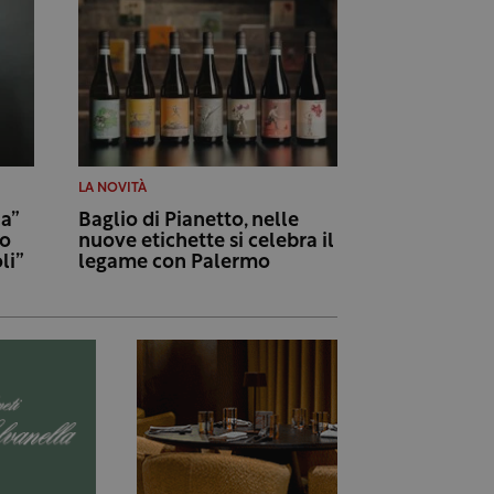
LA NOVITÀ
a”
Baglio di Pianetto, nelle
io
nuove etichette si celebra il
li”
legame con Palermo