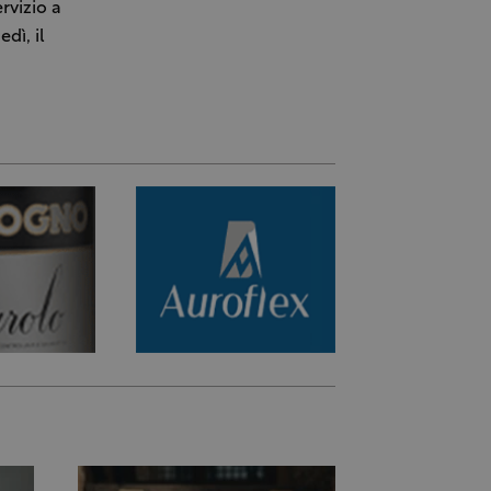
rvizio a
dì, il