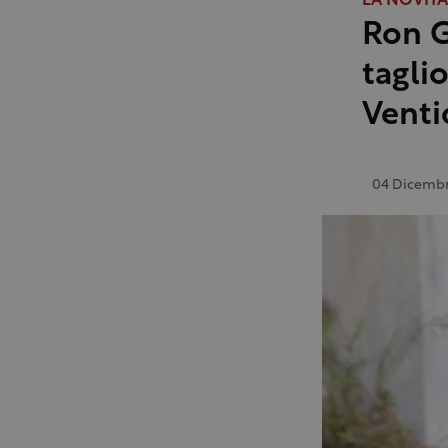
LA NOVITÀ
Ron G
tagli
Venti
04 Dicembr