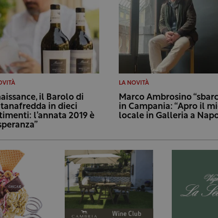
OVITÀ
LA NOVITÀ
aissance, il Barolo di
Marco Ambrosino “sbarc
tanafredda in dieci
in Campania: “Apro il m
timenti: l’annata 2019 è
locale in Galleria a Napo
“speranza”