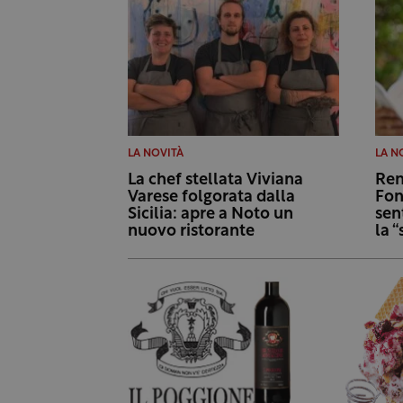
LA NOVITÀ
LA N
La chef stellata Viviana
Ren
Varese folgorata dalla
Fon
Sicilia: apre a Noto un
sen
nuovo ristorante
la 