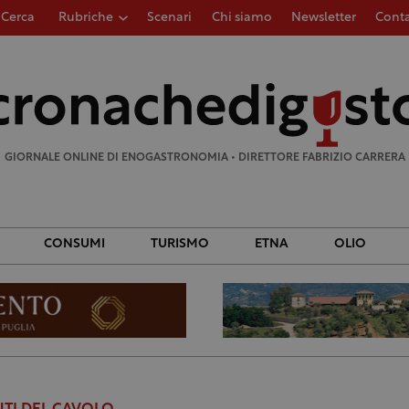
Cerca
Rubriche
Scenari
Chi siamo
Newsletter
Conta
Ricerca
per:
GIORNALE ONLINE DI ENOGASTRONOMIA • DIRETTORE FABRIZIO CARRERA
CONSUMI
TURISMO
ETNA
OLIO