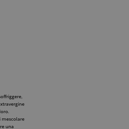
offriggere,
extravergine
doro.
i mescolare
ere una