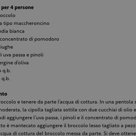
i per 4 persone
roccolo
ta tipo maccheroncino
edia bianca
o concentrato di pomodoro
ciughe
i uva passa e pinoli
ergine d’oliva
 q.b.
 q.b.
nto
broccolo e tenere da parte l’acqua di cottura. In una pentola s
derata, la cipolla tagliata sottile con due cucchiai di olio 
indi aggiungere l’uva passa, i pinoli e il concentrato di pomo
o è mantecato aggiungere il broccolo lesso tagliato a pezz
’acqua di cottura del broccolo messa da parte. Si deve otten