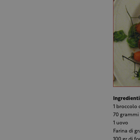
Ingredienti
1 broccolo
70 grammi u
1 uovo
Farina di g
100 gr di f