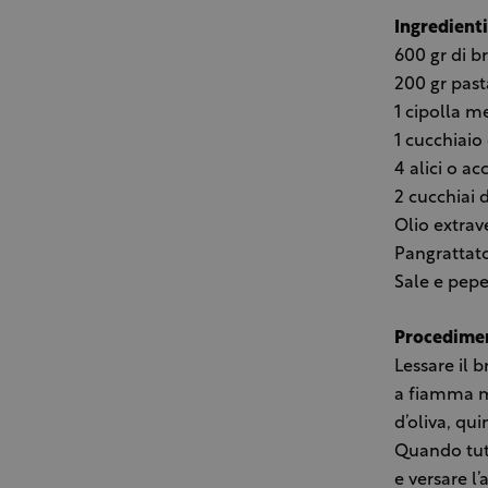
Ingredient
600 gr di b
200 gr pas
1 cipolla m
1 cucchiai
4 alici o ac
2 cucchiai d
Olio extrav
Pangrattato
Sale e pepe
Procedime
Lessare il 
a fiamma mo
d’oliva, qu
Quando tutt
e versare l