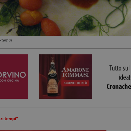
i-tempi
tri tempi”