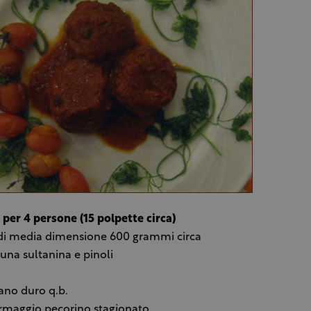
 per 4 persone (15 polpette circa)
 di media dimensione 600 grammi circa
na sultanina e pinoli
rano duro q.b.
ormaggio pecorino stagionato