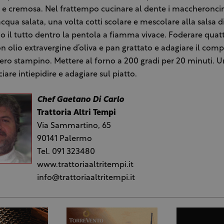
 e cremosa. Nel frattempo cucinare al dente i maccheroncin
acqua salata, una volta cotti scolare e mescolare alla salsa d
il tutto dentro la pentola a fiamma vivace. Foderare quat
n olio extravergine d’oliva e pan grattato e adagiare il comp
ntero stampino. Mettere al forno a 200 gradi per 20 minuti. U
ciare intiepidire e adagiare sul piatto.
Chef Gaetano Di Carlo
Trattoria Altri Tempi
Via Sammartino, 65
90141 Palermo
Tel. 091 323480
www.trattoriaaltritempi.it
info@trattoriaaltritempi.it