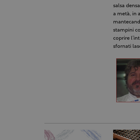
salsa densa
a metà, in 
mantecando 
stampini co
coprire l’i
sfornati las