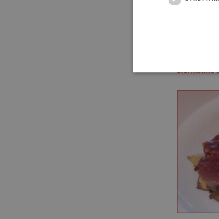
morbido e m
pezzetto di
non far fuor
Unire le po
Sformatino d