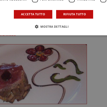
alleabile, quindi formare 15 polpette e ponetevi al centro
 formaggio primosale fresco quindi chiudere le polpette i
ACCETTA TUTTO
RIFIUTA TUTTO
iuscire il formaggio. Friggere in olio extra vergine bollente 
lpette al sugo e lasciare cuocere 10 minuti. Servire le polpet
MOSTRA DETTAGLI
i broccoli