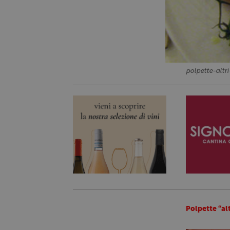
polpette-altr
Polpette “al