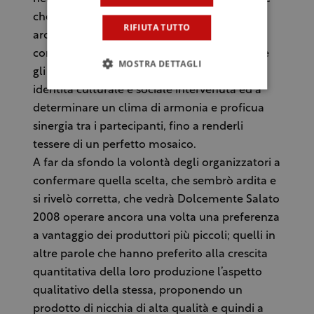
che, complice la sua scenografica struttura
RIFIUTA TUTTO
architettonica, ha consentito ad ogni
componente della manifestazione di trovare
MOSTRA DETTAGLI
gli spazi per garantire il rispetto di ciascuna
identità culturale e sociale intervenuta ed a
determinare un clima di armonia e proficua
sinergia tra i partecipanti, fino a renderli
tessere di un perfetto mosaico.
A far da sfondo la volontà degli organizzatori a
confermare quella scelta, che sembrò ardita e
si rivelò corretta, che vedrà Dolcemente Salato
2008 operare ancora una volta una preferenza
a vantaggio dei produttori più piccoli; quelli in
altre parole che hanno preferito alla crescita
quantitativa della loro produzione l’aspetto
qualitativo della stessa, proponendo un
prodotto di nicchia di alta qualità e quindi a