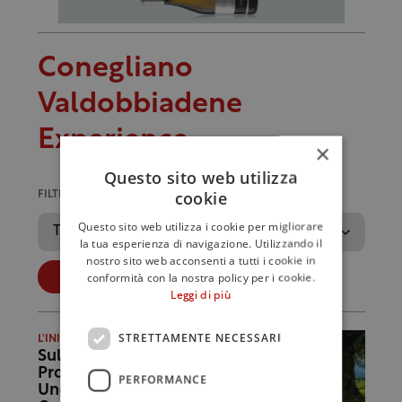
Conegliano
Valdobbiadene
Experience
×
Questo sito web utilizza
cookie
FILTRA PER ANNO
Questo sito web utilizza i cookie per migliorare
la tua esperienza di navigazione. Utilizzando il
nostro sito web acconsenti a tutti i cookie in
conformità con la nostra policy per i cookie.
Applica
Leggi di più
STRETTAMENTE NECESSARI
L'INIZIATIVA
Sulle strade del
Prosecco patrimonio
PERFORMANCE
Unesco: c’è la