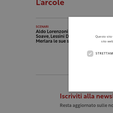
L’arcole
SCENARI
Aldo Lorenzoni va in pensione:
Questo sito 
Soave, Lessini Durello, L’Arcole e
sito web
Merlara le sue sfide vinte
STRETTAM
Iscriviti alla news
Resta aggiornato sulle no