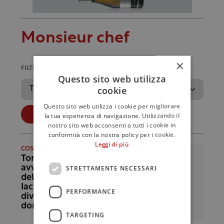
Monsieur chef
×
FILTRA PER ANNO
Questo sito web utilizza
cookie
Questo sito web utilizza i cookie per migliorare
Applica
la tua esperienza di navigazione. Utilizzando il
nostro sito web acconsenti a tutti i cookie in
conformità con la nostra policy per i cookie.
Leggi di più
COSA LEGGO
Tornano le
avventure
STRETTAMENTE NECESSARI
dell’investigatore
Iachino Bavetta: che
PERFORMANCE
diventa chef a
domicilio
TARGETING