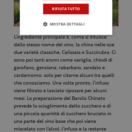
RIFIUTA TUTTO
MOSTRA DETTAGLI
L’ingrediente principale è, come si intuisce
dallo stesso nome del vino, la china nelle sue
due varietà classiche, Calissaia e Succirubra. Ci
sono poi tanti aromi come vaniglia, chiodi di
garofano, genziana, rabarbaro, sandalo e
cardamomo, solo per citarne alcuni tra quelli
che conosciamo. Una volta pronto, l’infuso
viene filtrato e lasciato riposare per alcuni
mesi. La preparazione del Barolo Chinato
prevede lo scioglimento dello zucchero e di
una piccola quantità di zucchero bruciato in
una parte del vino base che poi viene
miscelato con l’alcol, l’infuso e la restante