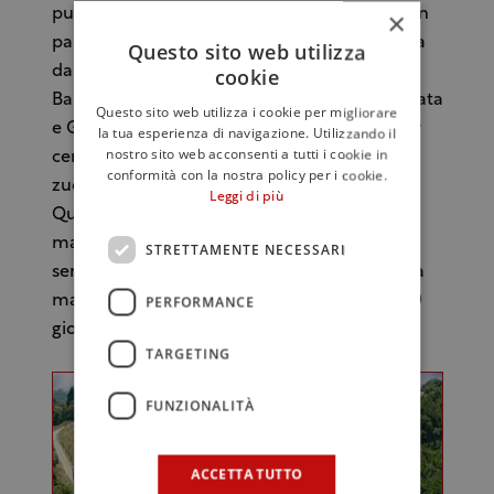
punto una propria ricetta, ancora oggi in gran
×
parte segreta. La base di partenza è costituita
Questo sito web utilizza
da un vino che deve necessariamente essere
cookie
Barolo a Denominazione di Origine Controllata
Questo sito web utilizza i cookie per migliorare
e Garantita (dovrà costituire almeno il 75 per
la tua esperienza di navigazione. Utilizzando il
nostro sito web acconsenti a tutti i cookie in
cento del volume). Vengono aggiunti poi
conformità con la nostra policy per i cookie.
zucchero, alcol e un infuso di erbe e spezie.
Leggi di più
Quest’ultimo è fatto con 46 essenze diverse,
macinate, frantumate grossolanamente o
STRETTAMENTE NECESSARI
semplicemente sminuzzate, che si lasciano a
PERFORMANCE
macerare in soluzione idroalcolica per 35-70
giorni.
TARGETING
FUNZIONALITÀ
ACCETTA TUTTO