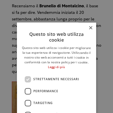
Recensiamo il
Brunello di Montalcino
, il base
si fa per dire. Vendemmia iniziata il 20
settembre, abbastanza lunga proprio per le
×
diversità di quote ed esposizioni, effettuata con
campionature per determinare il miglior
Questo sito web utilizza
cookie
momento. Oltre ai tecnici della cantina c’è il
supporto di quelli del
consorzio
che compiono
Questo sito web utilizza i cookie per migliorare
anch’essi monitoraggi. Una prima selezione
la tua esperienza di navigazione. Utilizzando il
nostro sito web acconsenti a tutti i cookie in
avviene in campagna, una seconda in cantina
conformità con la nostra policy per i cookie.
per verificare che le uve rispondano alla
Leggi di più
qualità richiesta.
STRETTAMENTE NECESSARI
PERFORMANCE
TARGETING