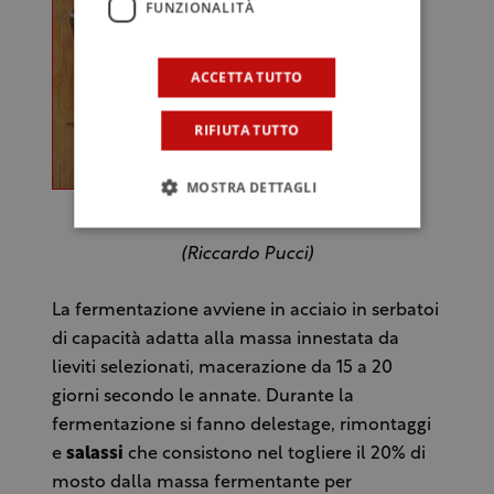
FUNZIONALITÀ
ACCETTA TUTTO
RIFIUTA TUTTO
MOSTRA DETTAGLI
(Riccardo Pucci)
La fermentazione avviene in acciaio in serbatoi
di capacità adatta alla massa innestata da
lieviti selezionati, macerazione da 15 a 20
giorni secondo le annate. Durante la
fermentazione si fanno delestage, rimontaggi
e
salassi
che consistono nel togliere il 20% di
mosto dalla massa fermentante per