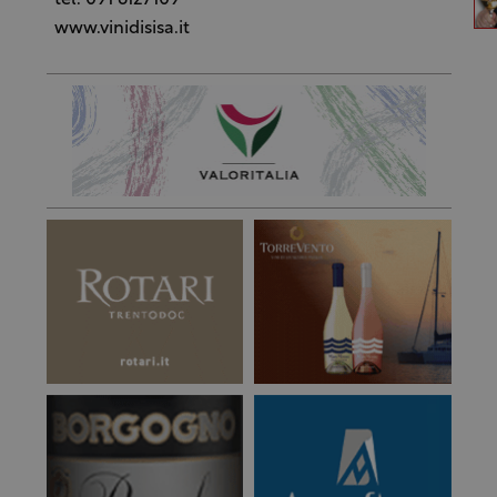
tel. 091 6127109
www.vinidisisa.it