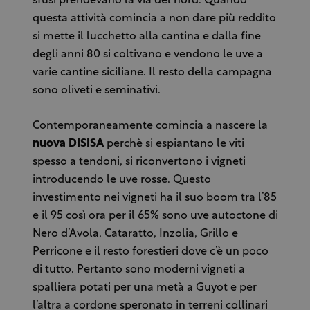
sfusi prendevano la via del nord. Quando
questa attività comincia a non dare più reddito
si mette il lucchetto alla cantina e dalla fine
degli anni 80 si coltivano e vendono le uve a
varie cantine siciliane. Il resto della campagna
sono oliveti e seminativi.
Contemporaneamente comincia a nascere la
nuova
DISISA
perchè si espiantano le viti
spesso a tendoni, si riconvertono i vigneti
introducendo le uve rosse. Questo
investimento nei vigneti ha il suo boom tra l’85
e il 95 così ora per il 65% sono uve autoctone di
Nero d’Avola, Cataratto, Inzolia, Grillo e
Perricone e il resto forestieri dove c’è un poco
di tutto. Pertanto sono moderni vigneti a
spalliera potati per una metà a Guyot e per
l’altra a cordone speronato in terreni collinari