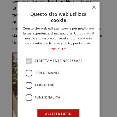
uve autoctone di Bombino Nero, vitigno
×
utilizzato solo per i rosé, uve che maturano
Questo sito web utilizza
tardi, qualche volta non completamente,
cookie
quindi non adatte a fare vino rosso e che,
Questo sito web utilizza i cookie per migliorare
come Castel del Monte Bombino Nero, è Doc
la tua esperienza di navigazione. Utilizzando il
dal 1971 e Docg dal 2011, unica a comprendere
nostro sito web acconsenti a tutti i cookie in
la sola tipologia rosato.
conformità con la nostra policy per i cookie.
Leggi di più
STRETTAMENTE NECESSARI
PERFORMANCE
TARGETING
FUNZIONALITÀ
ACCETTA TUTTO