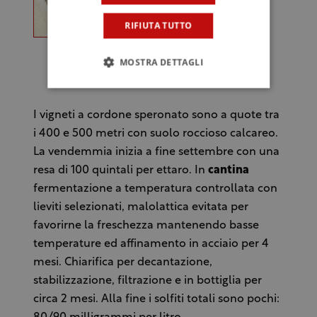
RIFIUTA TUTTO
MOSTRA DETTAGLI
(Bombino nero)
I vigneti a cordone speronato sono a quote tra
i 400 e 500 metri con suolo roccioso calcareo.
La vendemmia inizia a fine settembre con una
resa di 100 quintali per ettaro. In
cantina
fermentazione a temperatura controllata con
lieviti selezionati, malolattica evitata per
favorirne la freschezza mantenendo basse
temperature ed affinamento in acciaio per 4
mesi. Chiarifica per decantazione,
stabilizzazione, filtrazione e in bottiglia per
circa 2 mesi. Alla fine i solfiti totali sono pochi: