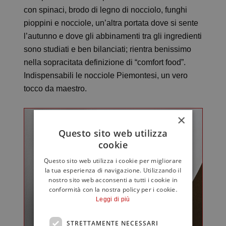
con spinaci, brodo di legno di nocciolo, funghi
pioppini e nocciole, un’altra portata dove si sente
l’autunno e dove gli abbinamenti tra gli ingredienti
sono studiati e ben bilanciati; rientra benissimo
nella sopracitata definizione di “comfort food”.
Indispensabili le nocciole Piemontesi, un vero
tocco da maestro.
×
Questo sito web utilizza
cookie
Questo sito web utilizza i cookie per migliorare
la tua esperienza di navigazione. Utilizzando il
nostro sito web acconsenti a tutti i cookie in
conformità con la nostra policy per i cookie.
Leggi di più
STRETTAMENTE NECESSARI