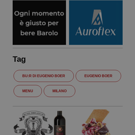
Tag
BU:R DI EUGENIO BOER
EUGENIO BOER
MENU
MILANO