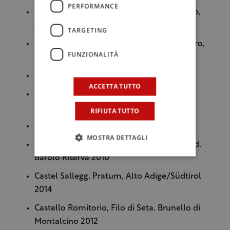
PERFORMANCE
Cantina Valpolicella Negrar, Vigneti di Jago,
Amarone della Valpolicella Classico 2011
TARGETING
Cantine San Marzano, Vindoro Negroamaro,
FUNZIONALITÀ
Salento 2014
Carobbio, Chianti Classico Riserva 2013
ACCETTA TUTTO
Ca'Rugate, Campo Lavei, Valpolicella
Superiore 2015
RIFIUTA TUTTO
Casa E. di Mirafiore, Barolo 2013
MOSTRA DETTAGLI
Cascina del Monastero, Bricco Rocca Riund,
Barolo Riserva
2010
Castel Sallegg, Pratum, Alto Adige/Südtirol
2014
Castello Romitorio, Filo di Seta, Brunello di
Montalcino 2012