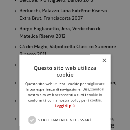
Belcolle, Monvigliero, Barolo 2013
Berlucchi, Palazzo Lana Extrême Riserva
Extra Brut, Franciacorta 2007
Borgo Paglianetto, Jera, Verdicchio di
Matelica Riserva 2012
Cà dei Maghi, Valpolicella Classico Superiore
Ripasso 2011
×
Campo alla Sughera, Arnione, Bolgheri
Questo sito web utilizza
Superiore
2013
cookie
Cantina Valle Isarco, Aristos Grüner Veltliner,
Questo sito web utilizza i cookie per migliorare
la tua esperienza di navigazione. Utilizzando il
Alto Adige Valle Isarco 2015
nostro sito web acconsenti a tutti i cookie in
conformità con la nostra policy per i cookie.
Cantina Valle Isarco, Aristos Sylvaner, Alto
Leggi di più
Adige Valle Isarco 2015
Cantina Valpolicella Negrar, Poggio al Lago,
STRETTAMENTE NECESSARI
Valpolicella Classico Superiore Ripasso
2015