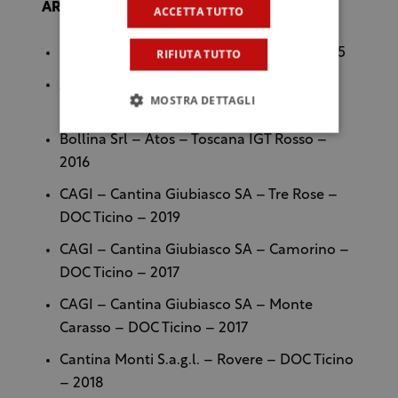
ARGENTO
ACCETTA TUTTO
Mossi Gabriele – Icaro – DOC Ticino – 2015
RIFIUTA TUTTO
Azienda Mondò di Giorgio Rossi –
MOSTRA DETTAGLI
Biancomerlot – DOC Ticino – 2019
Bollina Srl – Atos – Toscana IGT Rosso –
2016
CAGI – Cantina Giubiasco SA – Tre Rose –
DOC Ticino – 2019
CAGI – Cantina Giubiasco SA – Camorino –
DOC Ticino – 2017
CAGI – Cantina Giubiasco SA – Monte
Carasso – DOC Ticino – 2017
Cantina Monti S.a.g.l. – Rovere – DOC Ticino
– 2018