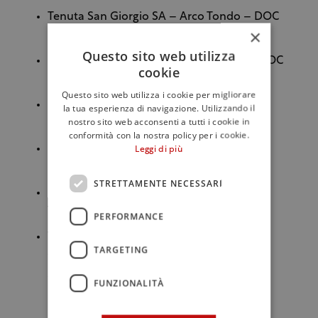
Tenuta San Giorgio SA – Arco Tondo – DOC
×
Ticino – 2017
Questo sito web utilizza
Terre d’autunno – Riserva del Bottaio – DOC
cookie
Ticino – 2017
Questo sito web utilizza i cookie per migliorare
Terre d’autunno – Rivivo – DOC Ticino –
la tua esperienza di navigazione. Utilizzando il
nostro sito web acconsenti a tutti i cookie in
2017
conformità con la nostra policy per i cookie.
Terreni alla Maggia SA – Querceto – DOC
Leggi di più
Ticino – 2016
STRETTAMENTE NECESSARI
Valsangiacomo Vini – Roncobello – DOC
Ticino – 2017
PERFORMANCE
Vini e Distillati Angelo Delea SA – La
TARGETING
Quercia Bianco di Merlot – DOC Ticino –
2018
FUNZIONALITÀ