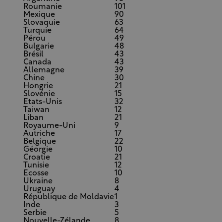
Roumanie
101
Mexique
90
Slovaquie
63
Turquie
64
Pérou
49
Bulgarie
48
Brésil
43
Canada
43
Allemagne
39
Chine
30
Hongrie
21
Slovénie
15
Etats-Unis
32
Taiwan
12
Liban
21
Royaume-Uni
9
Autriche
17
Belgique
22
Géorgie
10
Croatie
21
Tunisie
12
Ecosse
10
Ukraine
8
Uruguay
4
République de Moldavie
1
Inde
3
Serbie
5
Nouvelle-Zélande
8