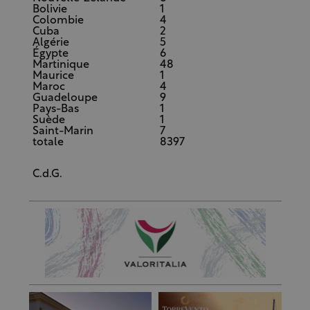
Bolivie
1
Colombie
4
Cuba
2
Algérie
5
Égypte
6
Martinique
48
Maurice
1
Maroc
4
Guadeloupe
9
Pays-Bas
1
Suède
1
Saint-Marin
7
totale
8397
C.d.G.