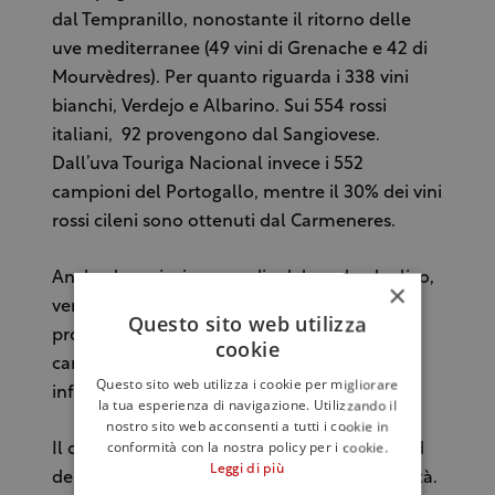
dal Tempranillo, nonostante il ritorno delle
uve mediterranee (49 vini di Grenache e 42 di
Mourvèdres). Per quanto riguarda i 338 vini
bianchi, Verdejo e Albarino. Sui 554 rossi
italiani, 92 provengono dal Sangiovese.
Dall’uva Touriga Nacional invece i 552
campioni del Portogallo, mentre il 30% dei vini
rossi cileni sono ottenuti dal Carmeneres.
Anche la variazione media del grado alcolico,
×
verso i 13.4 % si è riscontrata in tutti i Paesi
Questo sito web utilizza
produttori, probabilmente per l’effetto del
cookie
cambiamento climatico che avrebbe
Questo sito web utilizza i cookie per migliorare
influenzato i valori di maturazione.
la tua esperienza di navigazione. Utilizzando il
nostro sito web acconsenti a tutti i cookie in
conformità con la nostra policy per i cookie.
Il concorso ha poi rispecchiato anche il trend
Leggi di più
del mercato verso un innalzamento di qualità.