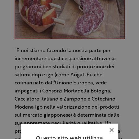
“E noi stiamo facendo la nostra parte per
incrementare questa espansione attraverso
programmi ben studiati di promozione dei
salumi dop e igp (come Arigat-Eu che,
cofinanziato dall’Unione Europea, vede
impegnati i Consorzi Mortadella Bologna,
Cacciatore Italiano e Zampone e Cotechino
Modena Igp nella valorizzazione dei prodotti
sul mercato giapponese) è determinata dalle
sue apprezzate peculiarità qualitative. Un
×
prodotto unico, caratterizzato dall’eccellenza
Questo sito web utilizza