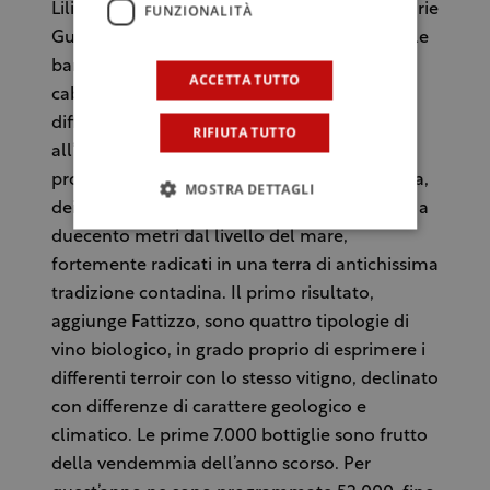
Liliana è stato coinvolto il francese Pierre Marie
FUNZIONALITÀ
Guillaime, leader mondiale nel mercato delle
barbatelle di vite, che ha selezionato il
ACCETTA TUTTO
cabernet sauvignon impiantato in quattro
differenti zone – individuate insieme
RIFIUTA TUTTO
all’enologo Andrea Fattizzo – destinate alla
produzione di uno specifico vino della tenuta,
MOSTRA DETTAGLI
dei primi 12,5 ettari vitati, che si elevano fino a
duecento metri dal livello del mare,
fortemente radicati in una terra di antichissima
tradizione contadina. Il primo risultato,
aggiunge Fattizzo, sono quattro tipologie di
vino biologico, in grado proprio di esprimere i
differenti terroir con lo stesso vitigno, declinato
con differenze di carattere geologico e
climatico. Le prime 7.000 bottiglie sono frutto
della vendemmia dell’anno scorso. Per