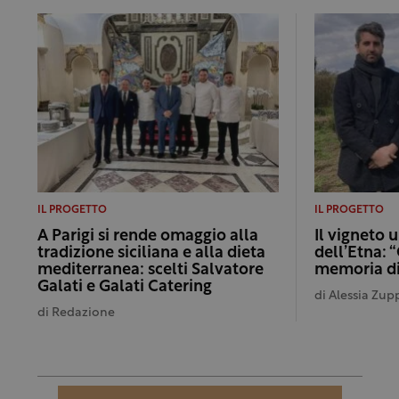
IL PROGETTO
IL PROGETTO
A Parigi si rende omaggio alla
Il vigneto 
tradizione siciliana e alla dieta
dell’Etna: 
mediterranea: scelti Salvatore
memoria di
Galati e Galati Catering
di
Alessia Zupp
di
Redazione