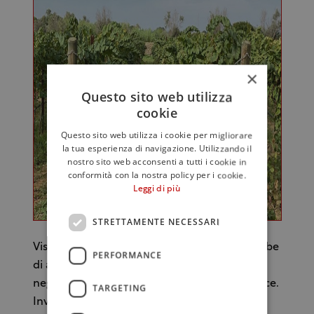
×
Questo sito web utilizza
cookie
Questo sito web utilizza i cookie per migliorare
la tua esperienza di navigazione. Utilizzando il
nostro sito web acconsenti a tutti i cookie in
conformità con la nostra policy per i cookie.
Leggi di più
STRETTAMENTE NECESSARI
Visto l’ubicazione dei vigneti, ci si aspetterebbe
PERFORMANCE
di avere vini ottenuti da uve locali come
negroamaro, primitivo, malvasia nera di Lecce.
TARGETING
Invece per la selezione dei vitigni di Tenuta