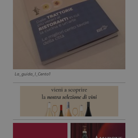
La_guida_I_Cento1