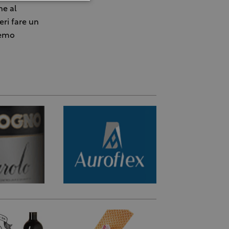
ne al
ri fare un
remo