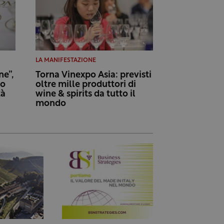
LA MANIFESTAZIONE
e”,
Torna Vinexpo Asia: previsti
to
oltre mille produttori di
tà
wine & spirits da tutto il
mondo