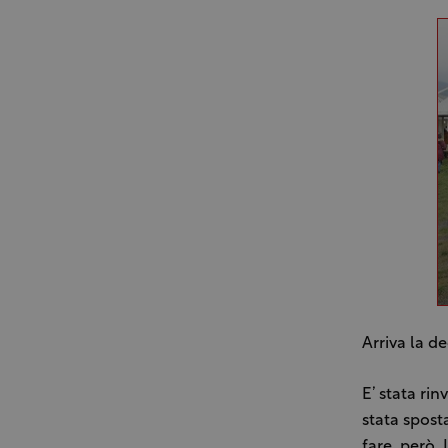
Arriva la de
E’ stata ri
stata spos
fare, però.