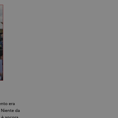
ento era
. Niente da
s è ancora