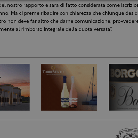
del nostro rapporto e sarà di fatto considerata come iscrizio
no. Ma ci preme ribadire con chiarezza che chiunque deside
etro non deve far altro che darne comunicazione, provvede
nte al rimborso integrale della quota versata”.