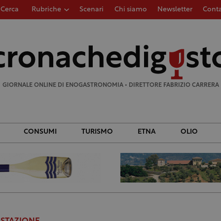
Cerca
Rubriche
Scenari
Chi siamo
Newsletter
Conta
Ricerca
per:
GIORNALE ONLINE DI ENOGASTRONOMIA • DIRETTORE FABRIZIO CARRERA
CONSUMI
TURISMO
ETNA
OLIO