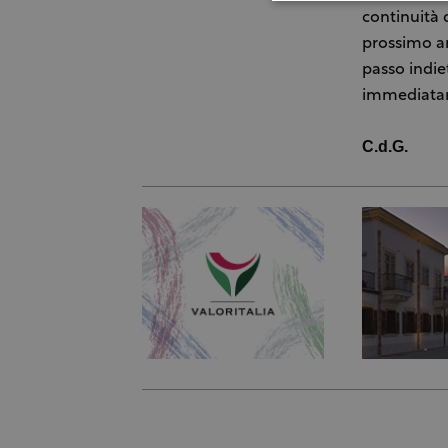
continuità 
prossimo an
passo indi
immediatame
C.d.G.