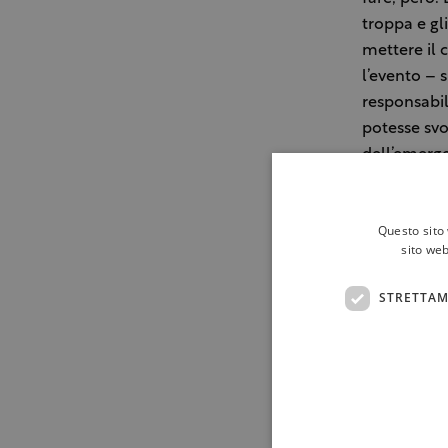
troppa e gl
mettere il c
l’evento – 
responsabil
potesse svo
dell’emerge
corretta. A
dell’Etna 20
Questo sito 
sito web
Gli organiz
edizione 202
STRETTAM
(la fiera di
comunicazio
partecipaz
vogliamo in
sviluppare 
precisare c