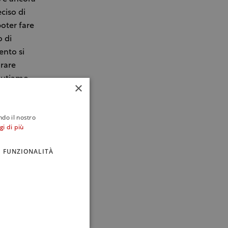
ciso di
poter fare
o di
ento si
urare
eputiamo
×
ade
ndo il nostro
gi di più
tna,
a tradizione
FUNZIONALITÀ
 le
alità di
mentazione,
preso e
 – Vogliamo
anno per la