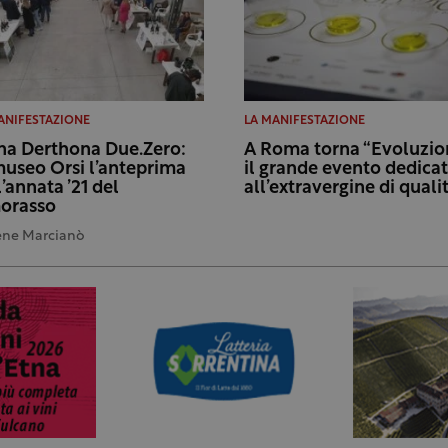
ANIFESTAZIONE
LA MANIFESTAZIONE
na Derthona Due.Zero:
A Roma torna “Evoluzion
museo Orsi l’anteprima
il grande evento dedica
l’annata ’21 del
all’extravergine di quali
orasso
ene Marcianò