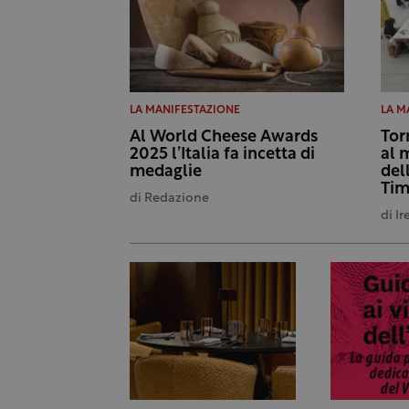
LA MANIFESTAZIONE
LA M
Al World Cheese Awards
Tor
2025 l’Italia fa incetta di
al 
medaglie
del
Tim
di
Redazione
di
Ir