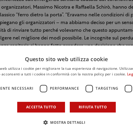
i organizzatori, Massimo Nicotra e Raffaella Schirò, hanno de
lassico “ferro dietro la porta”. “Eravamo nelle condizioni di 
spiegano gli organizzatori – ma abbiamo deciso per un sens
ità di rinviare tutto perché volevamo che questo appuntam
lgere nel migliore dei modi possibile. Le incognite sul perd
nza sanitaria ci hanno fatto prendere una decisione che r
vremo oltre un anno per poter organizzare al meglio Contr
Questo sito web utilizza cookie
21”.
web utilizza i cookie per migliorare la tua esperienza di navigazione. Utilizza
 acconsenti a tutti i cookie in conformità con la nostra policy per i cookie.
Leg
zatori hanno ipotizzato come nuove date di Contrade dell’E
1, dal 24 al 26 aprile 2021, a seguire il Vinitaly, così come d
ENTE NECESSARI
PERFORMANCE
TARGETING
 Verona si terrà dal 18 al 21 aprile 2021). Sono già state inviate
ni a tutte le cantine in cui sono state indicate le nuove mod
ACCETTA TUTTO
RIFIUTA TUTTO
ione. “Sarà un anno di programmazione, ma anche di speri
dividuare nuovi strumenti per continuare il cammino intra
MOSTRA DETTAGLI
idee per supportare i vini etnei – spiegano gli organizzatori
he le adesioni fin qui formalizzate da molte cantine, rimarr