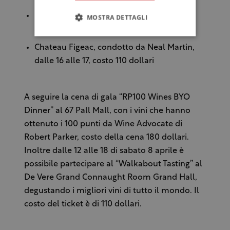
Road Trip Italy con Monica Larner, dalle 14
MOSTRA DETTAGLI
alle 15, costo 100 dollari
Chateau Figeac, condotto da Neal Martin,
dalle 16 alle 17, costo 110 dollari
A seguire la cena di gala “RP100 Wines BYO
Dinner” al 67 Pall Mall, con i vini che hanno
ottenuto i 100 punti da Wine Advocate di
Robert Parker, costo della cena 180 dollari.
Inoltre dalle 12 alle 18 di sabato 8 aprile è
possibile partecipare al “Walkabout Tasting” al
De Vere Grand Connaught Room Grand Hall,
degustando i migliori vini di tutto il mondo. Il
costo del ticket è di 110 dollari.