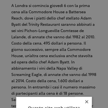
A Londra si comincia giovedì 6 con la prima
cena alla Commodore House a Battersea
Reach, dove i piatti dello chef stellato Adam
Byatt del Trinity Restaurant saranno abbinati a
sei vini Pichon-Longueville Comtesse de
Lalande, di annate che vanno dal 1982 al 2010.
Costo della cena, 495 dollari a persona. Il
giorno successivo, sempre alla Commodore
House, un’altra cena esclusiva anche stavolta
ad opera dello chef Adam Byatt. In
abbinamento i vini della Napa Valley di
Screaming Eagle, di annate che vanno dal 1998
al 2014. Costo della cena, 1.600 dollari a
persona. In entrambi i casi il numero massimo
di partecipanti alla cena è di 18 persone.
×
Sabato 8 aprile toccherà alle masterclass
tenute dal gotha di Wine Advocate: la Master
Questo sito web utilizza