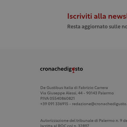
Iscriviti alla news
Resta aggiornato sulle no
De Gustibus Italia di Fabrizio Carrera
Via Giuseppe Alessi, 44 - 90143 Palermo
P.IVA 05540860821
+39 091 336915 - redazione@cronachedigusto.
Autorizzazione del tribunale di Palermo n. 9 
Iscritta al ROC col n. 32897