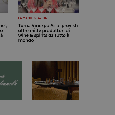
LA MANIFESTAZIONE
e”,
Torna Vinexpo Asia: previsti
to
oltre mille produttori di
tà
wine & spirits da tutto il
mondo