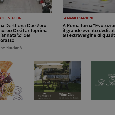
ANIFESTAZIONE
LA MANIFESTAZIONE
na Derthona Due.Zero:
A Roma torna “Evoluzion
museo Orsi l’anteprima
il grande evento dedica
l’annata ’21 del
all’extravergine di quali
orasso
ene Marcianò