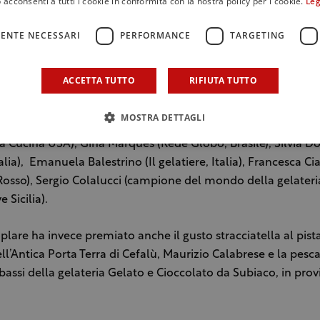
 acconsenti a tutti i cookie in conformità con la nostra policy per i cookie.
Leg
 236 punti. Musumeci ha anche ottenuto il premio della giuri
istacchio. Terzo è Alberto Marchetti da Torino con la nocciol
ENTE NECESSARI
PERFORMANCE
TARGETING
he ha ottenuto 232 punti.
ACCETTA TUTTO
RIFIUTA TUTTO
, dedicato a Francesco Procopio Cutò, maestro gelatiere pa
 il gelato in Francia aprendo il Cafè Le Procope, ha contato
MOSTRA DETTAGLI
cezione composta da grandi firme e professionisti del settore
La Cucina USA), Gina Marques (Rede Globo, Brasile), Silvia Do
alia), Emanuela Balestrino (Il gelatiere, Italia), Francesca Ci
sso), Sergio Colalucci (campione del mondo della gelateri
e Sicilia).
oplare ha invece premiato anche il gusto stracciatella al pist
ll’Antica Porta Terra di Cefalù, Maurizio Calabrese e la pesca
abassi della gelateria Gelato e Cioccolato da Subiaco, in prov