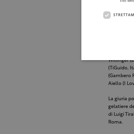
sito web
gelato, per
gelato al p
STRETTAM
Piemonte c
Il concorso
che esportò
giuria d’ec
Willinger (
(TiGuido, It
(Gambero Ro
Aiello (I Lov
La giuria p
gelatiere de
di Luigi Tir
Roma.