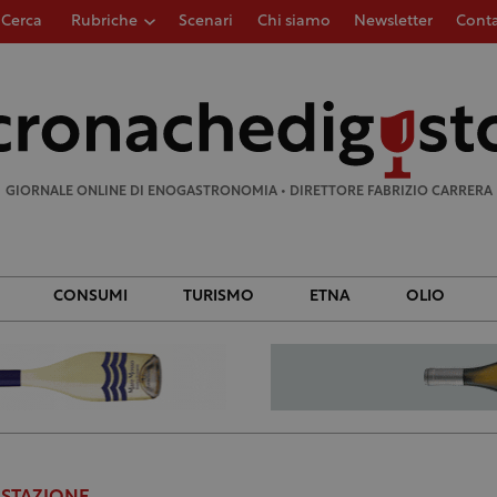
Cerca
Rubriche
Scenari
Chi siamo
Newsletter
Conta
Ricerca
per:
GIORNALE ONLINE DI ENOGASTRONOMIA • DIRETTORE FABRIZIO CARRERA
CONSUMI
TURISMO
ETNA
OLIO