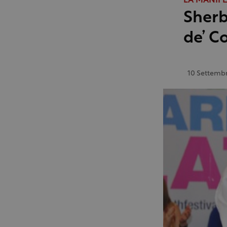
LA MANIF
Sherb
de’ C
10 Settemb