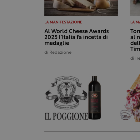
LA MANIFESTAZIONE
LA M
Al World Cheese Awards
Tor
2025 l’Italia fa incetta di
al 
medaglie
del
Tim
di
Redazione
di
Ir