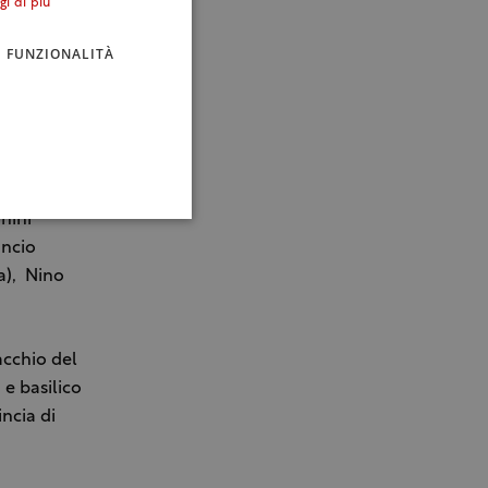
gi di più
a con il
a del
FUNZIONALITÀ
lermitano
 su una
: Faith
nini
ancio
a), Nino
acchio del
 e basilico
incia di