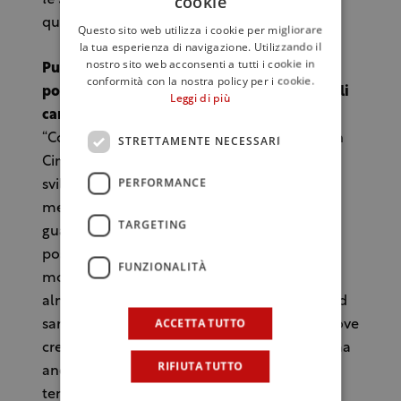
cookie
questo cerchiamo di spiegarlo a tutti.
Questo sito web utilizza i cookie per migliorare
la tua esperienza di navigazione. Utilizzando il
nostro sito web acconsenti a tutti i cookie in
Può affermare che il mercato cinese ha le
conformità con la nostra policy per i cookie.
potenzialità per diventare uno dei principali
Leggi di più
canali di sbocco per le cantine siciliane?
“Conoscenza del vino dei cinesi e presenza in
STRETTAMENTE NECESSARI
Cina dei siciliani sono gli ingredienti per
PERFORMANCE
sviluppare le giuste opportunità in uno dei
mercati interessanti per il vino. E’ bene
TARGETING
guardare a tutte le aree di interesse con a
possibilità di diversificazione. Il business
FUNZIONALITÀ
mondiale del vino continuerà a crescere,
almeno fino al 2015, e a guidare questo trend
ACCETTA TUTTO
sarà l’Asia, trainata soprattutto dalla Cina, dove
cresceranno le importazioni e il consumo, ma
RIFIUTA TUTTO
anche la produzione. A confermare la
tendenza, già detta da molti, è il report