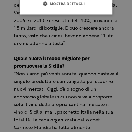
MOSTRA DETTAGLI
dell’International Wine and Spirit Research dal
Vineexpo Asia Pacific: in Cina il consumo tra il
2006 e il 2010 è cresciuto del 140%, arrivando a
1,5 miliardi di bottiglie. E può crescere ancora
tanto, visto che i cinesi bevono appena 1,1 litri
di vino all’anno a testa”.
Quale allora il modo migliore per
promuovere la Sicilia?
“Non siamo più venti anni fa quando bastava il
singolo produttore con valigetta per scoprire
nuovi mercati. Oggi, c’è bisogno di un
approccio globale in cui non si va a proporre
solo il vino della propria cantina , né solo il
vino di Sicilia, ma il pacchetto Italia nella sua
totalità. La cena organizzata dallo chef
Carmelo Floridia ha letteralmente