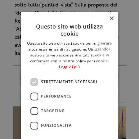
sotto tutti i punti di vista”. Sulla proposta del
“doppio-Vinitaly” fatta dal presidente della
×
Regione Veneto Luca Zaia, Mantovani dice:
Questo sito web utilizza
“Abbiamo altre fiere all’estero con un
cookie
calendario molto fitto – dice – Un eccesso di
Questo sito web utilizza i cookie per migliorare
eventi fieristici non credo giovi ai produttori
la tua esperienza di navigazione. Utilizzando il
italiani”.
nostro sito web acconsenti a tutti i cookie in
conformità con la nostra policy per i cookie.
Leggi di più
STRETTAMENTE NECESSARI
PERFORMANCE
TARGETING
FUNZIONALITÀ