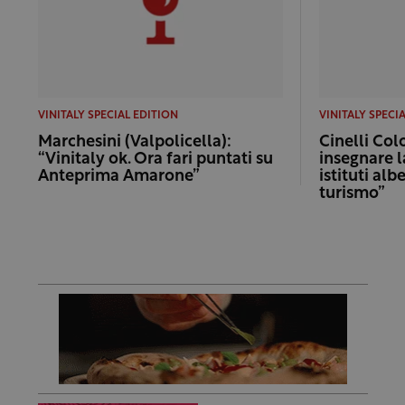
VINITALY SPECIAL EDITION
VINITALY SPECI
Marchesini (Valpolicella):
Cinelli Col
“Vinitaly ok. Ora fari puntati su
insegnare l
Anteprima Amarone”
istituti alb
turismo”