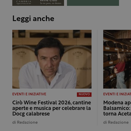
Leggi anche
EVENTI E INIZIATIVE
EVENTI E INIZIA
NUOVO
Cirò Wine Festival 2026, cantine
Modena apr
aperte e musica per celebrare la
Balsamico: 
Docg calabrese
torna Acet
di
Redazione
di
Redazione