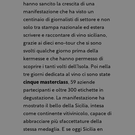
hanno sancito la crescita di una
manifestazione che ha visto un
centinaio di giornalisti di settore e non
solo tra stampa nazionale ed estera
scrivere e raccontare di vino siciliano,
grazie ai dieci eno-tour che si sono
svolti qualche giorno prima della
kermesse e che hanno permesso di
scoprire i tanti volti dell’Isola. Poi nella
tre giorni dedicata al vino ci sono state
cinque masterclass
, 59 aziende
partecipanti e oltre 300 etichette in
degustazione. La manifestazione ha
mostrato il bello della Sicilia, intesa
come continente vitivinicolo, capace di
abbracciare più sfaccettature della
stessa medaglia. E se oggi Sicilia en