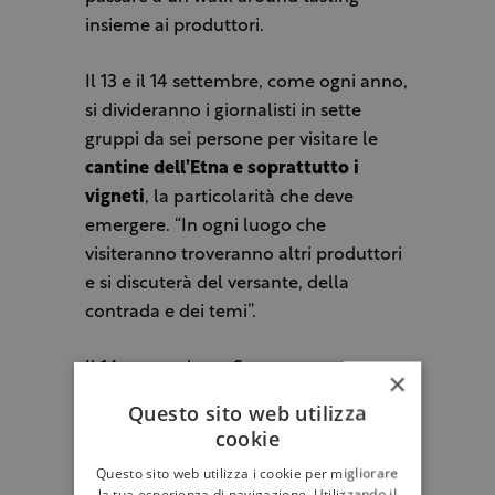
insieme ai produttori.
Il 13 e il 14 settembre, come ogni anno,
si divideranno i giornalisti in sette
gruppi da sei persone per visitare le
cantine dell’Etna e soprattutto i
vigneti
, la particolarità che deve
emergere. “In ogni luogo che
visiteranno troveranno altri produttori
e si discuterà del versante, della
contrada e dei temi”.
Il 14 sera a piazza Scammacca a
×
Catania sarà organizzata da Ais una
Questo sito web utilizza
degustazione insieme al consorzio.
cookie
Questo sito web utilizza i cookie per migliorare
“Vogliamo creare un mix di persone,
la tua esperienza di navigazione. Utilizzando il