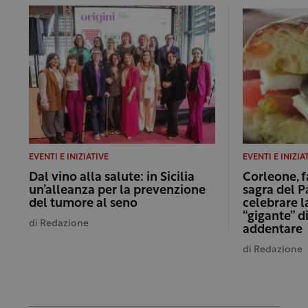
EVENTI E INIZIATIVE
EVENTI E INIZIA
Dal vino alla salute: in Sicilia
Corleone, f
un’alleanza per la prevenzione
sagra del P
del tumore al seno
celebrare l
“gigante” d
di
Redazione
addentare
di
Redazione