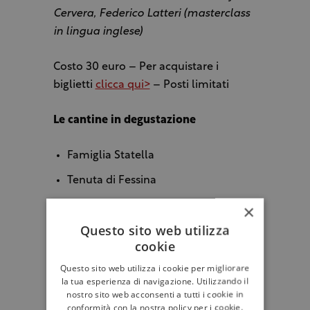
Cervera, Federico Latteri (masterclass
in lingua inglese)
Costo 30 euro – Per acquistare i
biglietti
clicca qui>
– Posti limitati
Le cantine in degustazione
Famiglia Statella
Tenuta di Fessina
Sciara
×
Questo sito web utilizza
Pietradolce
cookie
Joseph Drouhin (due referenze)
Questo sito web utilizza i cookie per migliorare
Louis Latour
la tua esperienza di navigazione. Utilizzando il
nostro sito web acconsenti a tutti i cookie in
Domaine Chanson
conformità con la nostra policy per i cookie.