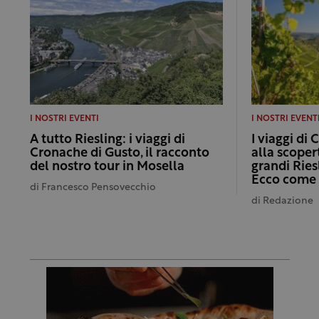
I NOSTRI EVENTI
I NOSTRI EVENT
A tutto Riesling: i viaggi di
I viaggi di
Cronache di Gusto, il racconto
alla scoper
del nostro tour in Mosella
grandi Riesl
Ecco come 
di
Francesco Pensovecchio
di
Redazione