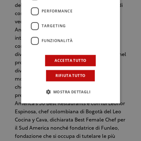
della Fermentazione, antichissimo metodo di
PERFORMANCE
conservazione naturale degli alimenti che
vedrà come protagoniste Valeria Mosca e
TARGETING
Antonia Klugmann. La rosa degli chef
internazionali si ritroverà in Alta Badia per
FUNZIONALITÀ
confrontarsi e condividere con i colleghi le
diverse opinioni sul tema della sostenibilità nel
ACCETTA TUTTO
proprio mestiere, tra piacere e anche tanto
divertimento. Uno chef in particolare sarà
RIFIUTA TUTTO
molto atteso: Mitsuharu “Micha” Tsumura, lo
chef del Maido a Lima, appena insignito del
MOSTRA DETTAGLI
premio come migliore ristorante dei Latin
America's 50 Best Restaurants e con lui Leonor
Espinosa, chef colombiana di Bogotà del Leo
Cocina y Cava, dichiarata Best Female Chef per
il Sud America nonché fondatrice di Funleo,
fondazione che si occupa di tutelare le più