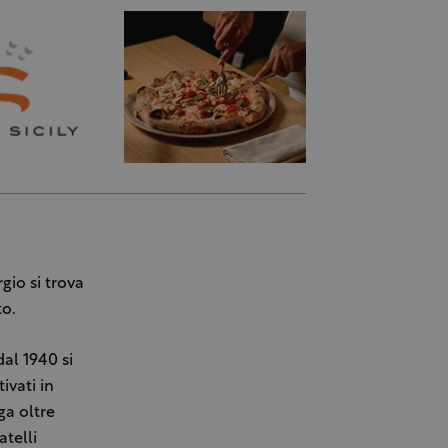
gio si trova
to.
al 1940 si
ivati in
ga oltre
telli