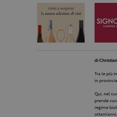
di Christia
Tra le più i
in provinci
Qui, nel cu
prende cura 
regime biol
ottant’anni