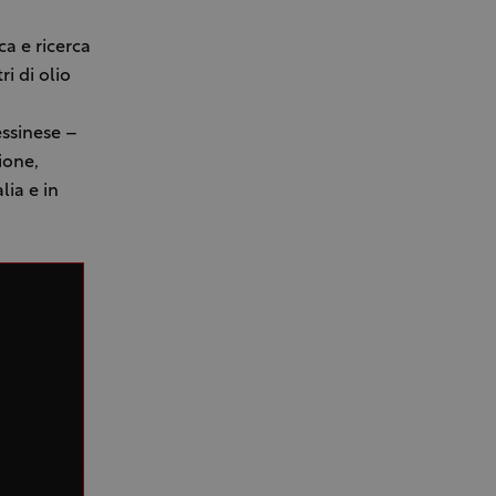
a e ricerca
i di olio
essinese –
ione,
lia e in