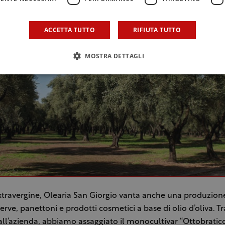
ACCETTA TUTTO
RIFIUTA TUTTO
MOSTRA DETTAGLI
travergine, Olearia San Giorgio vanta anche una produzione d
rve, panettoni e prodotti cosmetici a base di olio d’oliva. Tra 
dall’azienda, abbiamo assaggiato il monocultivar “Ottobratic