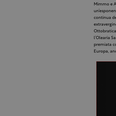
Mimmo e Ant
un’esponenz
continua de
extravergin
Ottobratica
l’Olearia S
premiata co
Europa, anch