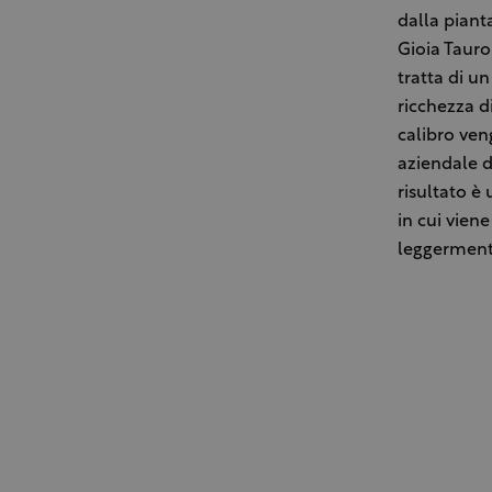
dalla piant
Gioia Tauro
tratta di u
ricchezza d
calibro ven
aziendale d
risultato è 
in cui vien
leggerment