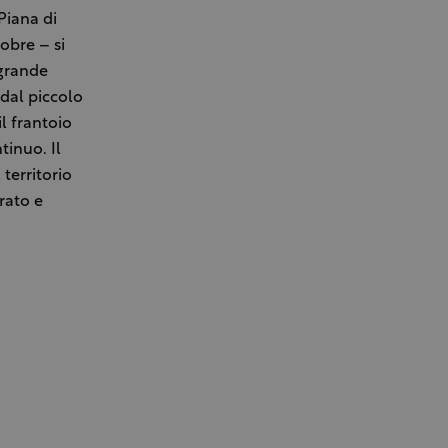
Piana di
obre – si
 grande
 dal piccolo
l frantoio
tinuo. Il
 territorio
rato e