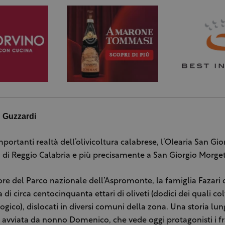
n Guzzardi
mportanti realtà dell’olivicoltura calabrese, l’Olearia San Gior
a di Reggio Calabria e più precisamente a San Giorgio Morge
ore del Parco nazionale dell’Aspromonte, la famiglia Fazari d
di circa centocinquanta ettari di oliveti (dodici dei quali colt
ogico), dislocati in diversi comuni della zona. Una storia lun
, avviata da nonno Domenico, che vede oggi protagonisti i fra