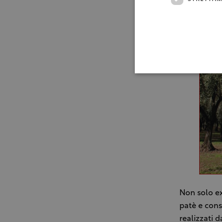
Non solo ex
patè e conse
realizzati 