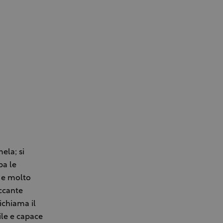
ela; si
pa le
o e molto
iccante
ichiama il
ile e capace