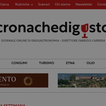
Cerca
Rubriche
Scenari
Chi siamo
Newsletter
Conta
Ricerca
per:
GIORNALE ONLINE DI ENOGASTRONOMIA • DIRETTORE FABRIZIO CARRERA
CONSUMI
TURISMO
ETNA
OLIO