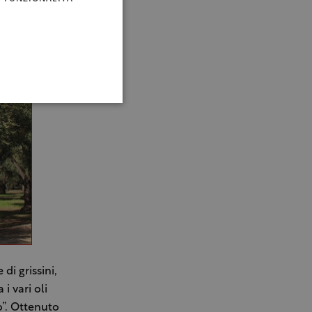
i grissini,
i vari oli
o”. Ottenuto