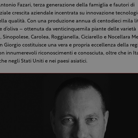
onio Fazari, terza generazione della famiglia e fautori di
iale crescita aziendale incentrata su innovazione tecnologic
lla qualità. Con una produzione annua di centodieci mila litr
e d’oliva – ottenuta da venticinquemila piante delle varietà
, Sinopolese, Carolea, Roggianella, Ciciarello e Nocellara M
an Giorgio costituisce una vera e propria eccellenza della reg
n innumerevoli riconoscimenti e conosciuta, oltre che in Ita
e negli Stati Uniti e nei paesi asiatici.