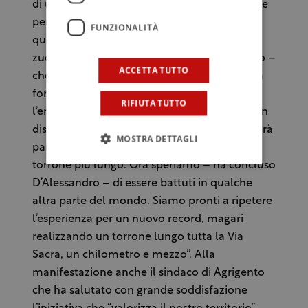
di un nostro prodotto tipico, quel torrone che
per noi è la “cubaita”, la versione siciliana di
FUNZIONALITÀ
questo dolce che mette insieme mandorle e
zucchero. Tengo a sottolineare – ha aggiunto –
ACCETTA TUTTO
che l’evento è stato realizzato senza nessuna
forma di contributo pubblico. E’ bastato
RIFIUTA TUTTO
l’entusiasmo e la voglia di fare e di mettersi in
discussione per conquistare un record che farà
MOSTRA DETTAGLI
parlare di Agrigento nel mondo anche per il
torrone più lungo. Ora speriamo – ha concluso
D’Alessandro – di essere battuti in qualche
altra parte del mondo. Siamo pronti a ripetere
l’esperienza per un nuovo record, magari
realizzando un torrone lungo tutta la Via
Sacra, un chilometro e mezzo”. Alla
manifestazione anche il sindaco di Agrigento
che ha salutato con grande soddisfazione