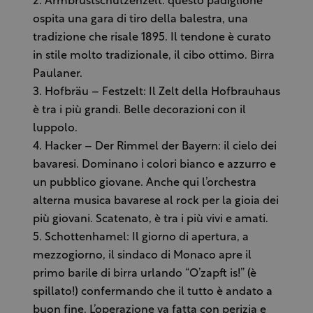
2. Armbrustschutzenzelt: questo padiglione
ospita una gara di tiro della balestra, una
tradizione che risale 1895. Il tendone è curato
in stile molto tradizionale, il cibo ottimo. Birra
Paulaner.
3. Hofbräu – Festzelt: Il Zelt della Hofbrauhaus
è tra i più grandi. Belle decorazioni con il
luppolo.
4. Hacker – Der Rimmel der Bayern: il cielo dei
bavaresi. Dominano i colori bianco e azzurro e
un pubblico giovane. Anche qui l’orchestra
alterna musica bavarese al rock per la gioia dei
più giovani. Scatenato, è tra i più vivi e amati.
5. Schottenhamel: Il giorno di apertura, a
mezzogiorno, il sindaco di Monaco apre il
primo barile di birra urlando “O’zapft is!” (è
spillato!) confermando che il tutto è andato a
buon fine. L’operazione va fatta con perizia e