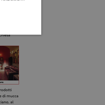
dei locali
nda
le innate
 storico
ine della
chiesa
rodotti
te di mucca
iano, al