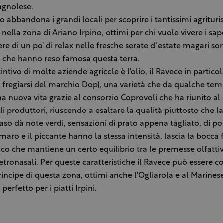
agnolese.
ro abbandona i grandi locali per scoprire i tantissimi agritur
nella zona di Ariano Irpino, ottimi per chi vuole vivere i sap
ere di un po' di relax nelle fresche serate d´estate magari s
i che hanno reso famosa questa terra.
stintivo di molte aziende agricole è l'olio, il Ravece in partico
 fregiarsi del marchio Dop), una varietà che da qualche te
a nuova vita grazie al consorzio Coprovoli che ha riunito al
oli produttori, riuscendo a esaltare la qualità piuttosto che la
aso dà note verdi, sensazioni di prato appena tagliato, di 
maro e il piccante hanno la stessa intensità, lascia la bocca 
co che mantiene un certo equilibrio tra le premesse olfattiv
tronasali. Per queste caratteristiche il Ravece può essere c
principe di questa zona, ottimi anche l'Ogliarola e al Marinese
erfetto per i piatti Irpini.