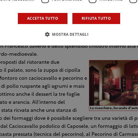
 conoscere le ricchezze di questa zona inizia da Avellino, uno 
rappresenta questa terra è il ristorante “La maschera, loca
ACCETTA TUTTO
RIFIUTA TUTTO
 Luigi Oliviero dove i sapori dell'Irpinia vengono esaltati dal
la chef, Alessandra Jandolo. Il ristorante si trova nel centro
MOSTRA DETTAGLI
 all´interno delle sale che nel XVII secolo ospitavano le cant
an Francesco Saverio e dello splendido chiostro interno alla 
ardo-medioevale.
 proposti dal ristorante due
 il palato, sono la zuppa di cipolla
Montoro con caciocavallo e pecorino e
di pollo ruspante agli agrumi e mais
ottimo anche il dessert la tre foglie
ato e arancia. All'interno del
è stata ricvata anche una stanza di
 dei formaggi dove è possibile scegliere tra una varietà di p
va dal Caciocavallo podolico di Caposele, un formaggio di lat
pasta pressata (tecnica del pecorino), al Pecorino di Carmasc