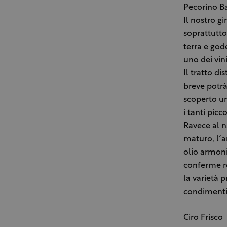
Pecorino B
Il nostro gi
soprattutto 
terra e god
uno dei vin
Il tratto di
breve potrà
scoperto un
i tanti picc
Ravece al n
maturo, l´a
olio armoni
conferme re
la varietà 
condimenti p
Ciro Frisco