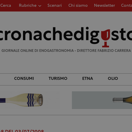
Cerca
Rubriche
Scenari
Chi siamo
Newsletter
Conta
Ricerca
per:
GIORNALE ONLINE DI ENOGASTRONOMIA • DIRETTORE FABRIZIO CARRERA
CONSUMI
TURISMO
ETNA
OLIO