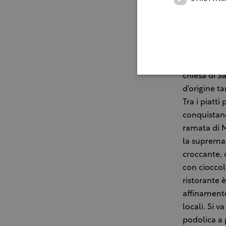
Il tour per
che meglio 
d'autore” di
capacità del
della città,
chiesa di S
d'origine t
Tra i piatti
conquistano
ramata di 
la suprema 
croccante, 
con cioccol
ristorante 
affinamento
locali. Si 
podolica a 