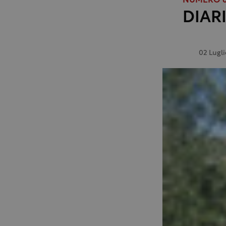
NUMERO 6
DIARI
02 Lugl