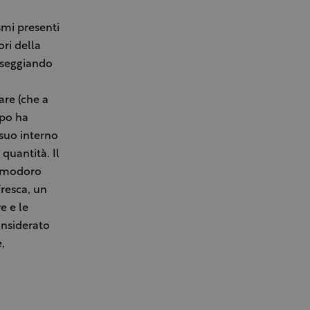
ismi presenti
ori della
orseggiando
lare (che a
mpo ha
 suo interno
 quantità. Il
pomodoro
fresca, un
e e le
onsiderato
,