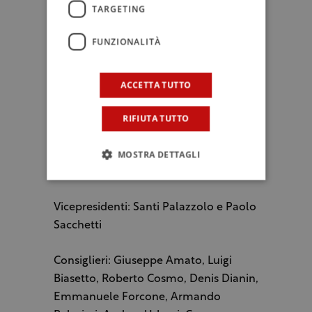
TARGETING
pasticceria italiana. Accademia Maestri
Pasticceri Italiani si è potuta affermare
FUNZIONALITÀ
grazie al costante confronto aperto ed
approfondito, che ha consolidato la
crescita del gruppo.
ACCETTA TUTTO
RIFIUTA TUTTO
Chi sono i 59 Maestri Pasticceri AMPI:
Presidente Accademia Maestri
MOSTRA DETTAGLI
Pasticceri Italiani: Salvatore De Riso
Vicepresidenti: Santi Palazzolo e Paolo
Sacchetti
Consiglieri: Giuseppe Amato, Luigi
Biasetto, Roberto Cosmo, Denis Dianin,
Emmanuele Forcone, Armando