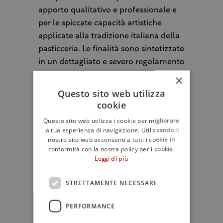
apporto qualitativo e professionale e
per le spiccate capacità artistiche
applicate alla tradizione italiana della
pasticceria. Le finalità sono sintetizzate
in un dettagliato e severo regolamento
redatto all’atto della Costituzione e
×
sono rivolte alla crescita professionale
Questo sito web utilizza
dei pasticceri e allo sviluppo del dolce
cookie
di qualità, con specifico riferimento a
Questo sito web utilizza i cookie per migliorare
quello tradizionale. AMPI intende
la tua esperienza di navigazione. Utilizzando il
nostro sito web acconsenti a tutti i cookie in
riunire e valorizzare i maggiori
conformità con la nostra policy per i cookie.
esponenti del settore (pasticceri da
Leggi di più
laboratorio e da ristorazione) a livello
nazionale, studiare e adottare i mezzi
STRETTAMENTE NECESSARI
più idonei per perfezionare i processi di
lavorazione, diffondere e potenziare
PERFORMANCE
l’immagine dell’alta Qualità nella