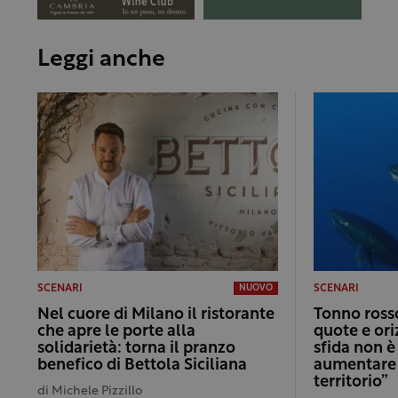
Leggi anche
SCENARI
SCENARI
NUOVO
Nel cuore di Milano il ristorante
Tonno rosso
che apre le porte alla
quote e ori
solidarietà: torna il pranzo
sfida non è
benefico di Bettola Siciliana
aumentare i
territorio”
di
Michele Pizzillo