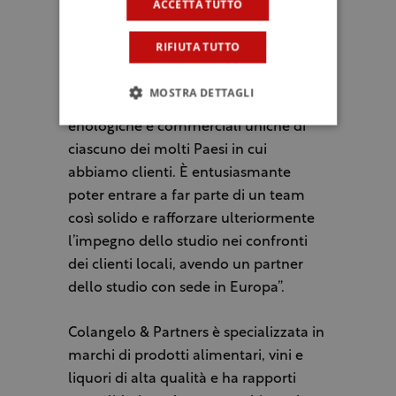
ACCETTA TUTTO
alcolici, Colangelo & Partners dispone
di un potente team nazionale e
RIFIUTA TUTTO
internazionale che parla le lingue dei
nostri clienti europei, in senso letterale
MOSTRA DETTAGLI
e figurato, e comprende le culture
enologiche e commerciali uniche di
ciascuno dei molti Paesi in cui
abbiamo clienti. È entusiasmante
poter entrare a far parte di un team
così solido e rafforzare ulteriormente
l’impegno dello studio nei confronti
dei clienti locali, avendo un partner
dello studio con sede in Europa”.
Colangelo & Partners è specializzata in
marchi di prodotti alimentari, vini e
liquori di alta qualità e ha rapporti