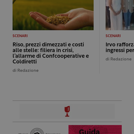
SCENARI
SCENARI
Riso, prezzi dimezzati e costi
Irvo rafforz
alle stelle: filiera in crisi,
ingressi per
l’allarme di Confcooperative e
di
Redazione
Coldiretti
di
Redazione