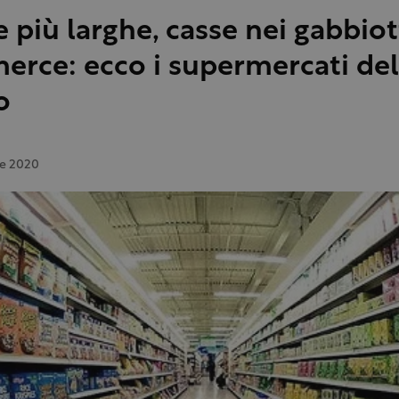
e più larghe, casse nei gabbiott
rce: ecco i supermercati del
o
le 2020