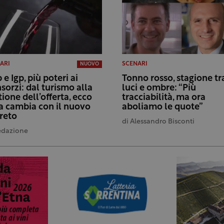
ARI
SCENARI
NUOVO
 e Igp, più poteri ai
Tonno rosso, stagione tr
sorzi: dal turismo alla
luci e ombre: “Più
tione dell’offerta, ecco
tracciabilità, ma ora
a cambia con il nuovo
aboliamo le quote”
reto
di
Alessandro Bisconti
edazione