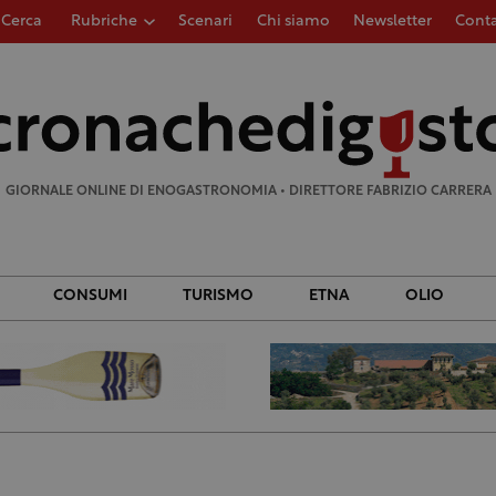
Cerca
Rubriche
Scenari
Chi siamo
Newsletter
Conta
Ricerca
per:
GIORNALE ONLINE DI ENOGASTRONOMIA • DIRETTORE FABRIZIO CARRERA
CONSUMI
TURISMO
ETNA
OLIO