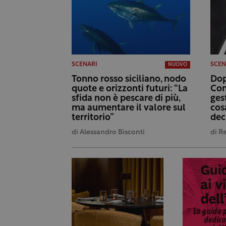
SCENARI
SCEN
NUOVO
Tonno rosso siciliano, nodo
Dop
quote e orizzonti futuri: “La
Con
sfida non è pescare di più,
ges
ma aumentare il valore sul
cos
territorio”
dec
di
Alessandro Bisconti
di
R