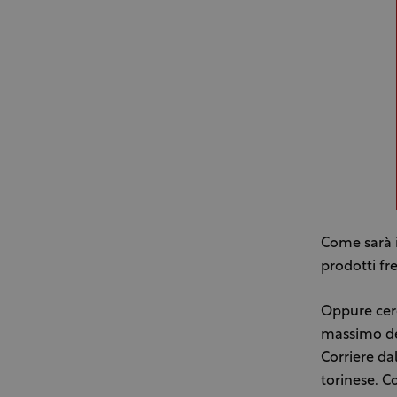
Come sarà i
prodotti fr
Oppure cerc
massimo del
Corriere da
torinese. C