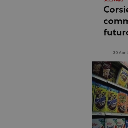
SCENARI
Corsi
comme
futur
30 Apri