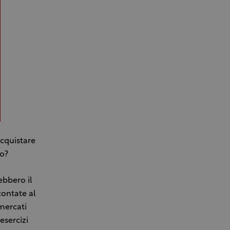
acquistare
io?
ebbero il
contate al
mercati
esercizi