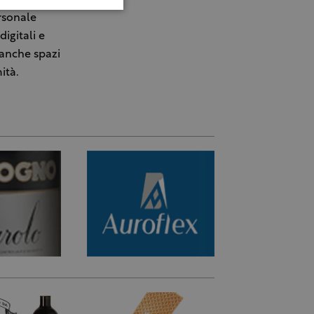
rsonale
igitali e
 anche spazi
ità.