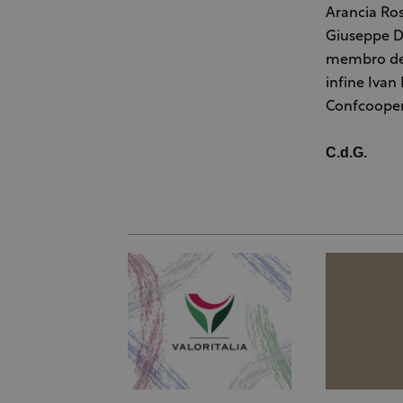
Arancia Ros
Giuseppe Di
membro dei 
infine Iva
Confcoopera
C.d.G.