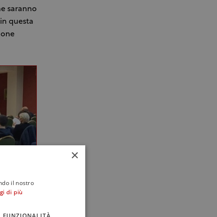
he saranno
 in questa
zione
×
ndo il nostro
gi di più
FUNZIONALITÀ