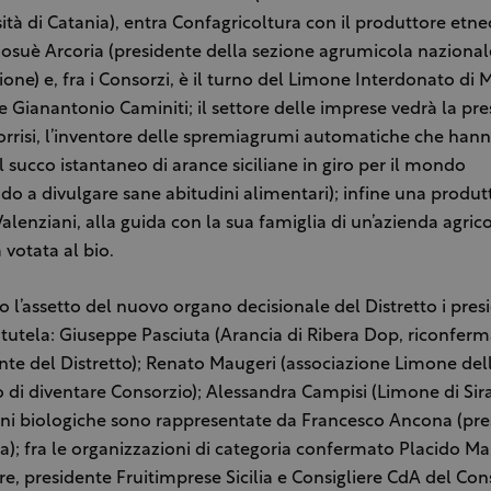
sità di Catania), entra Confagricoltura con il produttore etne
iosuè Arcoria (presidente della sezione agrumicola nazional
one) e, fra i Consorzi, è il turno del Limone Interdonato di 
te Gianantonio Caminiti; il settore delle imprese vedrà la pr
orrisi, l’inventore delle spremiagrumi automatiche che hann
l succo istantaneo di arance siciliane in giro per il mondo
do a divulgare sane abitudini alimentari); infine una produtt
alenziani, alla guida con la sua famiglia di un’azienda agrico
a votata al bio.
l’assetto del nuovo organo decisionale del Distretto i presi
 tutela: Giuseppe Pasciuta (Arancia di Ribera Dop, riconfer
nte del Distretto); Renato Maugeri (associazione Limone dell
o di diventare Consorzio); Alessandra Campisi (Limone di Sira
oni biologiche sono rappresentate da Francesco Ancona (pre
a); fra le organizzazioni di categoria confermato Placido M
e, presidente Fruitimprese Sicilia e Consigliere CdA del Con