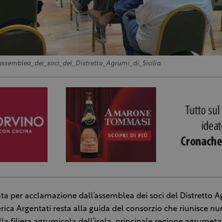
ssemblea_dei_soci_del_Distretto_Agrumi_di_Sicilia
a per acclamazione dall’assemblea dei soci del Distretto A
derica Argentati resta alla guida del consorzio che riunisce 