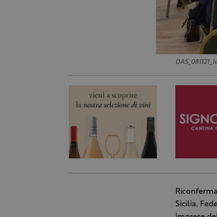
DAS_081121_la
Riconfermat
Sicilia, Fe