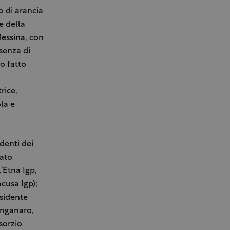
o di arancia
e della
Messina, con
esenza di
o fatto
rice,
la e
denti dei
mato
’Etna Igp,
cusa Igp);
sidente
anganaro,
sorzio