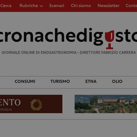
Cerca
Rubriche
Scenari
Chi siamo
Newsletter
Conta
Ricerca
per:
GIORNALE ONLINE DI ENOGASTRONOMIA • DIRETTORE FABRIZIO CARRERA
CONSUMI
TURISMO
ETNA
OLIO