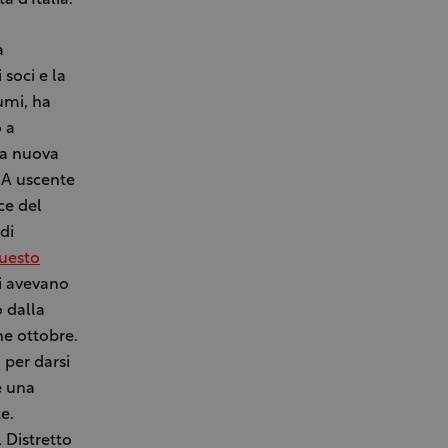
a d’Italia.
a
 soci e la
rumi, ha
 a
 La nuova
dA uscente
ce del
di
questo
ci avevano
 dalla
ne ottobre.
 per darsi
e una
e.
 Distretto