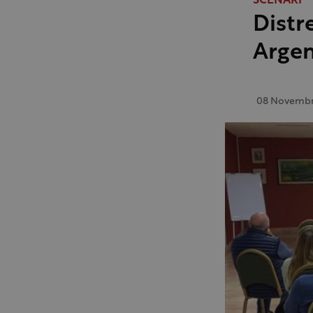
SCENARI
Distr
Argen
08 Novembr