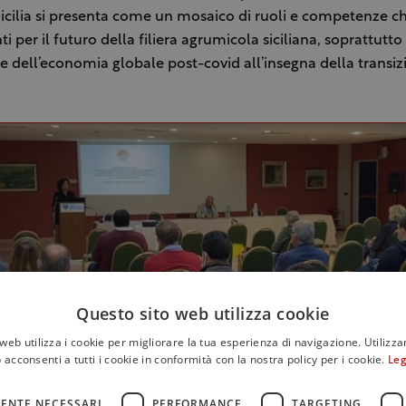
icilia si presenta come un mosaico di ruoli e competenze c
i per il futuro della filiera agrumicola siciliana, soprattutto
se dell’economia globale post-covid all’insegna della transi
Questo sito web utilizza cookie
web utilizza i cookie per migliorare la tua esperienza di navigazione. Utilizza
 acconsenti a tutti i cookie in conformità con la nostra policy per i cookie.
Leg
ENTE NECESSARI
PERFORMANCE
TARGETING