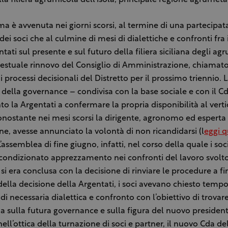
la filiera agrumicola dell’isola, principale regione agrumetat
ma è avvenuta nei giorni scorsi, al termine di una partecipat
i soci che al culmine di mesi di dialettiche e confronti fra i
tati sul presente e sul futuro della filiera siciliana degli ag
ntestuale rinnovo del Consiglio di Amministrazione, chiamato
i processi decisionali del Distretto per il prossimo triennio.
ella governance – condivisa con la base sociale e con il C
to la Argentati a confermare la propria disponibilità al verti
onostante nei mesi scorsi la dirigente, agronomo ed esperta 
e, avesse annunciato la volontà di non ricandidarsi (l
eggi 
 L’assemblea di fine giugno, infatti, nel corso della quale i so
condizionato apprezzamento nei confronti del lavoro svolto
 si era conclusa con la decisione di rinviare le procedure a fi
della decisione della Argentati, i soci avevano chiesto tempo
di necessaria dialettica e confronto con l’obiettivo di trovar
 sulla futura governance e sulla figura del nuovo president
ell’ottica della turnazione di soci e partner, il nuovo Cda del