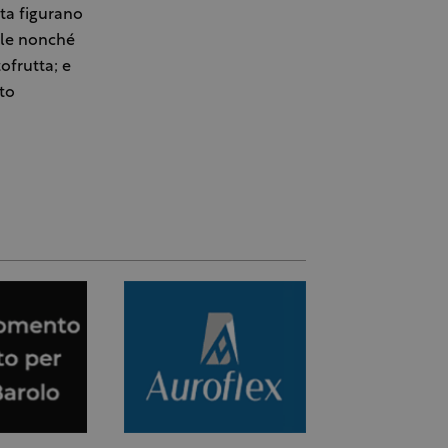
ata figurano
tale nonché
ofrutta; e
to