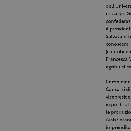
dell’Univer
rossa Igp G
confederazi
il presiden
Salvatore T
conoscere i
(contribuen
Francesca V
agrituristic
Completano 
Consorzi di
vicepreside
in predicat
le produzi
Aiab Catani
imprenditor