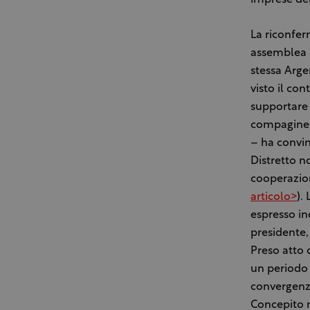
imprese del
La riconfer
assemblea de
stessa Argen
visto il co
supportare 
compagine d
– ha convin
Distretto n
cooperazion
articolo>
).
espresso in
presidente,
Preso atto 
un periodo 
convergenza
Concepito n