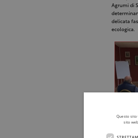
Agrumi di S
determinant
delicata fa
ecologica.
Questo sito 
sito web
STRETTAM