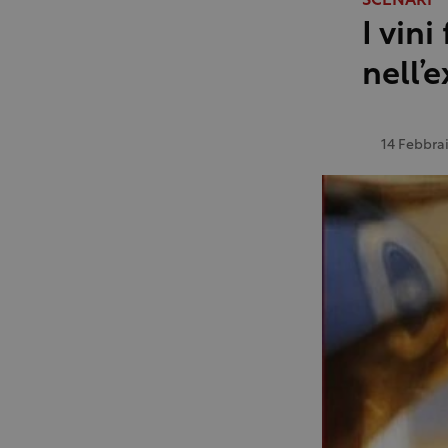
SCENARI
I vini
nell’
14 Febbra