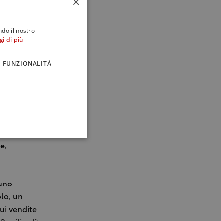
×
ndite sono
per le
ndo il nostro
gi di più
 2011 con
FUNZIONALITÀ
o registrate
i, con un
uropa (+3%
lo. I vini
e,
 uno
olo, un
cui vendite