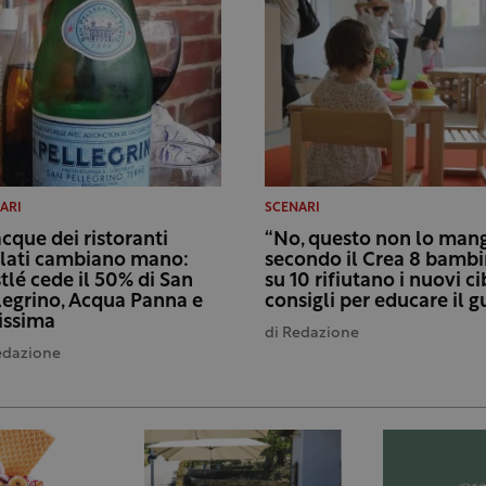
ARI
SCENARI
acque dei ristoranti
“No, questo non lo mang
llati cambiano mano:
secondo il Crea 8 bambi
tlé cede il 50% di San
su 10 rifiutano i nuovi cib
legrino, Acqua Panna e
consigli per educare il g
issima
di
Redazione
edazione