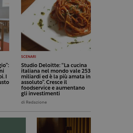
SCENARI
io”:
Studio Deloitte: “La cucina
ni
italiana nel mondo vale 253
i. I
miliardi ed è la più amata in
usto
assoluto”. Cresce il
foodservice e aumentano
gli investimenti
di
Redazione