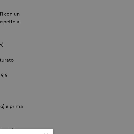
011 con un
ispetto al
s).
tturato
 9,6
ro) e prima
asiatici e