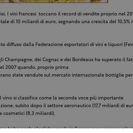
isi. I vini francesi toccano il record di vendite proprio nel 2
otale di 10 miliardi di euro, segnando una crescita del 10,5% r
ato diffuso dalla Federazione esportatori di vini e liquori (Fev
gli Champagne, dei Cognac e dei Bordeaux ha superato il fa
nel 2007 quando, proprio prima
, erano state vendute sul mercato internazionale bottiglie per
il vino si classifica come la seconda voce più importante
azione, subito dopo il settore aeronautico (17,7 miliardi di eu
 cosmetici (8,3 miliardi).
re le bevande alcoliche made in France sono sempre più gli 