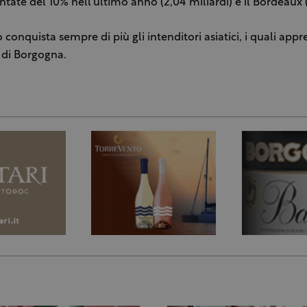
ate del 10% nell’ultimo anno (2,04 miliardi) e il Bordeaux (
o conquista sempre di più gli intenditori asiatici, i quali app
ni di Borgogna.