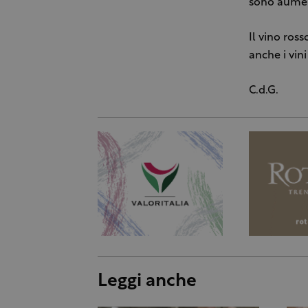
sono aument
Il vino ross
anche i vi
C.d.G.
Leggi anche