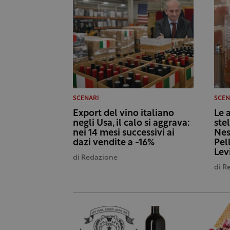
SCENARI
SCEN
Export del vino italiano
Le 
negli Usa, il calo si aggrava:
ste
nei 14 mesi successivi ai
Nes
dazi vendite a -16%
Pel
Lev
di
Redazione
di
R