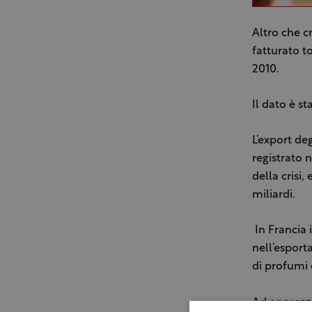
Altro che cr
fatturato t
2010.
Il dato è st
L’export de
registrato 
della crisi
miliardi.
In Francia 
nell’esport
di profumi e
Ad apprezza