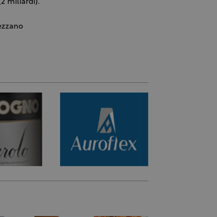
2 miliardi).
rezzano