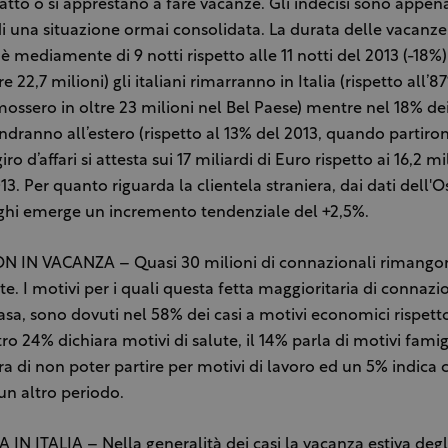
atto o si apprestano a fare vacanze. Gli indecisi sono appena
 una situazione ormai consolidata. La durata delle vacanze
è mediamente di 9 notti rispetto alle 11 notti del 2013 (-18%)
tre 22,7 milioni) gli italiani rimarranno in Italia (rispetto all’
ossero in oltre 23 milioni nel Bel Paese) mentre nel 18% dei 
andranno all’estero (rispetto al 13% del 2013, quando partiron
giro d’affari si attesta sui 17 miliardi di Euro rispetto ai 16,2 mi
13. Per quanto riguarda la clientela straniera, dai dati dell'O
ghi emerge un incremento tendenziale del +2,5%.
 IN VACANZA – Quasi 30 milioni di connazionali rimango
te. I motivi per i quali questa fetta maggioritaria di connazio
sa, sono dovuti nel 58% dei casi a motivi economici rispett
ro 24% dichiara motivi di salute, il 14% parla di motivi famig
ra di non poter partire per motivi di lavoro ed un 5% indica 
un altro periodo.
IN ITALIA – Nella generalità dei casi la vacanza estiva degli 