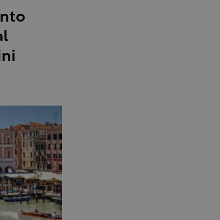
ento
al
ini