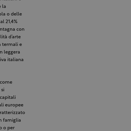
 la
ola o delle
 al 21,4%
montagna con
lità d’arte
à termali e
in leggera
iva italiana
, come
 si
capitali
ali europee
ratterizzato
n famiglia
o o per