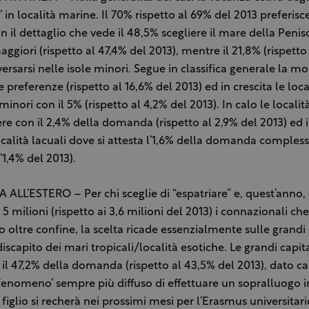
 in località marine. Il 70% rispetto al 69% del 2013 preferisce
n il dettaglio che vede il 48,5% scegliere il mare della Penis
ggiori (rispetto al 47,4% del 2013), mentre il 21,8% (rispetto
iversarsi nelle isole minori. Segue in classifica generale la 
le preferenze (rispetto al 16,6% del 2013) ed in crescita le loca
inori con il 5% (rispetto al 4,2% del 2013). In calo le localit
re con il 2,4% della domanda (rispetto al 2,9% del 2013) ed 
località lacuali dove si attesta l’1,6% della domanda compless
l’1,4% del 2013).
ALL’ESTERO – Per chi sceglie di “espatriare” e, quest’anno
5 milioni (rispetto ai 3,6 milioni del 2013) i connazionali che
 oltre confine, la scelta ricade essenzialmente sulle grandi 
iscapito dei mari tropicali/località esotiche. Le grandi capit
il 47,2% della domanda (rispetto al 43,5% del 2013), dato ca
fenomeno’ sempre più diffuso di effettuare un sopralluogo i
figlio si recherà nei prossimi mesi per l’Erasmus universitari