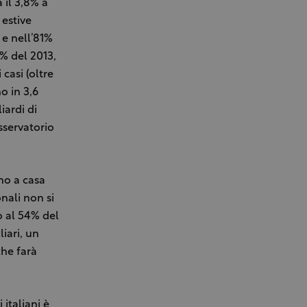
 il 3,8% a
 estive
 e nell’81%
87% del 2013,
casi (oltre
o in 3,6
liardi di
sservatorio
no a casa
nali non si
o al 54% del
liari, un
che farà
italiani è