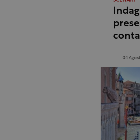
SCENARI
Indag
presen
conta
04 Agos