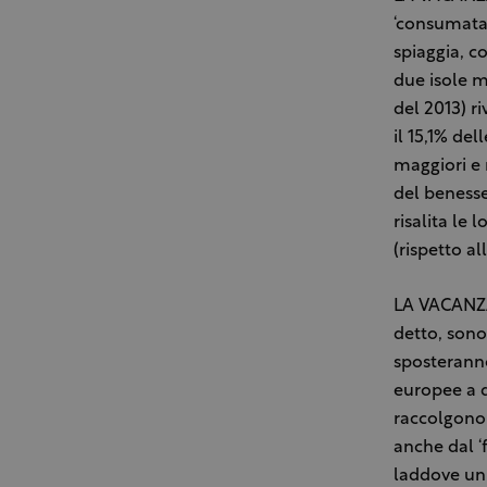
‘consumata’
spiaggia, co
due isole ma
del 2013) r
il 15,1% del
maggiori e m
del benesse
risalita le 
(rispetto al
LA VACANZA 
detto, sono 
sposteranno
europee a d
raccolgono 
anche dal ‘
laddove un 