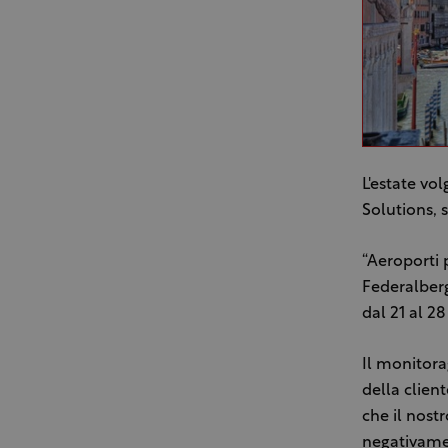
L'estate vo
Solutions, s
“Aeroporti 
Federalberg
dal 21 al 2
Il monitora
della clien
che il nost
negativamen