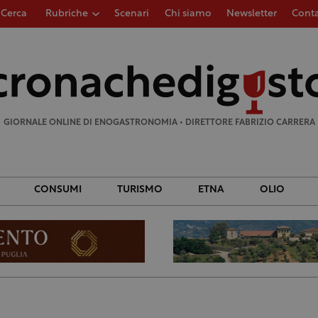
Cerca
Rubriche
Scenari
Chi siamo
Newsletter
Conta
Ricerca
per:
GIORNALE ONLINE DI ENOGASTRONOMIA • DIRETTORE FABRIZIO CARRERA
CONSUMI
TURISMO
ETNA
OLIO