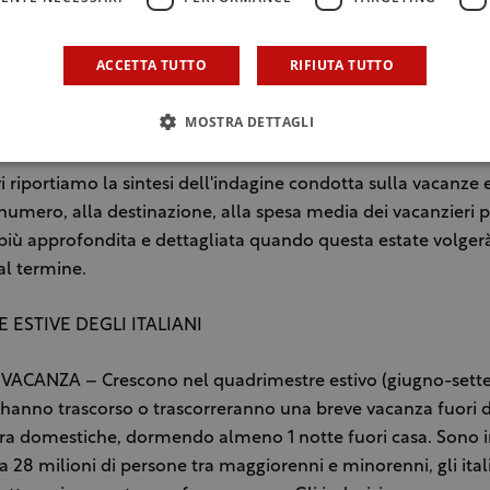
 sbarra la porta ai turisti stranieri che desiderano effettuar
Italia. Mantenere a mille euro il limite significa fare un regal
ACCETTA TUTTO
RIFIUTA TUTTO
che attirano clientela, anche italiana, grazie a legislazioni pi
 come accade in Austria (nessun limite), in Svizzera (nessun li
MOSTRA DETTAGLI
5.000 euro) e nella stessa Francia (3.000 euro)”.
vi riportiamo la sintesi dell'indagine condotta sulla vacanze e
l numero, alla destinazione, alla spesa media dei vacanzieri p
più approfondita e dettagliata quando questa estate volger
al termine.
 ESTIVE DEGLI ITALIANI
VACANZA – Crescono nel quadrimestre estivo (giugno-sette
e hanno trascorso o trascorreranno una breve vacanza fuori d
a domestiche, dormendo almeno 1 notte fuori casa. Sono in
i a 28 milioni di persone tra maggiorenni e minorenni, gli ital