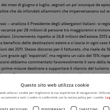
 dei mesi di giugno e luglio, segnati un po' ovunque da episo
ltre che da infondati allarmismi che imperversavano sul w
o – analizza il Presidente degli albergatori italiani- si regis
i vacanze per 28 milioni di persone tra maggiorenni e minore
aliani. L’incremento rispetto ai 26,8 milioni dell’estate 2013 
a beneficio delle destinazioni estere e ci lascia in ogni caso
ioni del 2011. Stesso discorso per il fatturato, che risale da 16
Euro grazie agli “espatriati”, ma registra un calo del 15% rispe
 scorsi abbiamo commentato favorevolmente il varo della l
e prime misure destinare a supportare il rilancio del turismo 
Bocca- Occorre proseguire con decisione sulla strada traccia
teriori misure, per aumentare la dotazione finanziaria a sos
Questo sito web utilizza cookie
i, ridurre la pressione fiscale, semplificare le normative, mig
web utilizza i cookie per migliorare la tua esperienza di navigazione. Utilizza
ll’Italia sui mercati internazionali, favorire il rilascio dei visti t
 acconsenti a tutti i cookie in conformità con la nostra policy per i cookie.
Leg
ce un cartellino rosso l’incomprensibile dietrofront compiut
a Camera in materia di limiti all’utilizzo di danaro contant
ENTE NECESSARI
PERFORMANCE
TARGETING