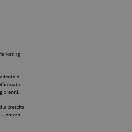
 Marketing
sidente di
effettuata
giorenni.
lla crescita
à – prezzo