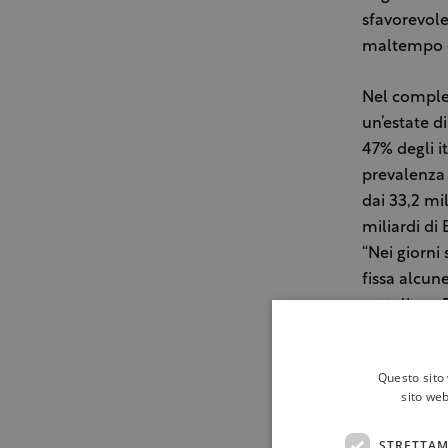
sfavorevole
maltempo o
Nel compless
un’estate d
47% degli it
prevalenza 
dai 33,2 mil
miliardi di 
“Nei giorni
fissa alcun
sottolinea 
adottare ul
investiment
Questo sito 
visibilità de
sito web
Merita inve
Governo all
STRETTAM