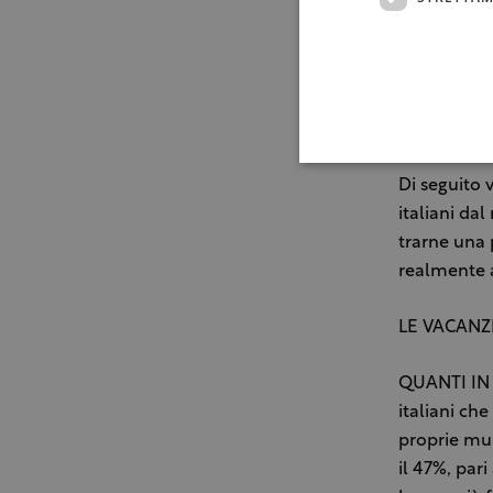
Bocca-, che
acquisti in 
confinanti, 
favorevoli,
Slovenia (1
Di seguito 
italiani da
trarne una 
realmente 
LE VACANZE
QUANTI IN 
italiani ch
proprie mur
il 47%, par