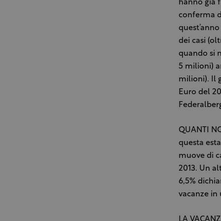
hanno già f
conferma di
quest’anno 
dei casi (ol
quando si m
5 milioni) 
milioni). Il 
Euro del 20
Federalber
QUANTI NON
questa esta
muove di ca
2013. Un alt
6,5% dichia
vacanze in 
LA VACANZA 