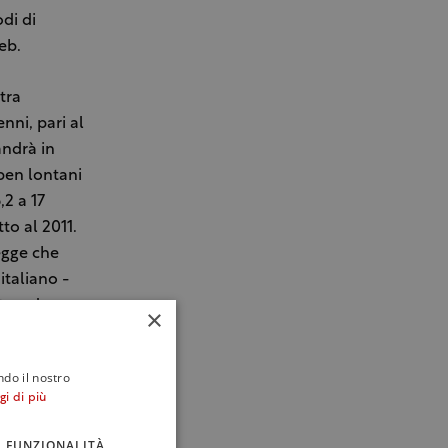
di di
eb.
tra
nni, pari al
andrà in
 ben lontani
,2 a 17
tto al 2011.
egge che
italiano -
ta, ed
×
tegno degli
liorare la
ndo il nostro
uristici.
gi di più
o dal
e, -conclude
FUNZIONALITÀ