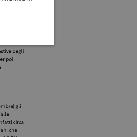
e vacanze ed
o ai paesi
ù
mite), in
stive degli
er poi
à
mbre) gli
alle
fatti circa
iani che