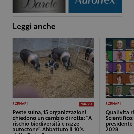
Leggi anche
SCENARI
SCENARI
NUOVO
Peste suina, 15 organizzazioni
Qualivita r
chiedono un cambio di rotta: “A
Scientifico
rischio biodiversità e razze
presidente 
autoctone”. Abbattuto il 10%
2028