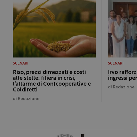
SCENARI
SCENARI
Riso, prezzi dimezzati e costi
Irvo rafforz
alle stelle: filiera in crisi,
ingressi per
l’allarme di Confcooperative e
di
Redazione
Coldiretti
di
Redazione