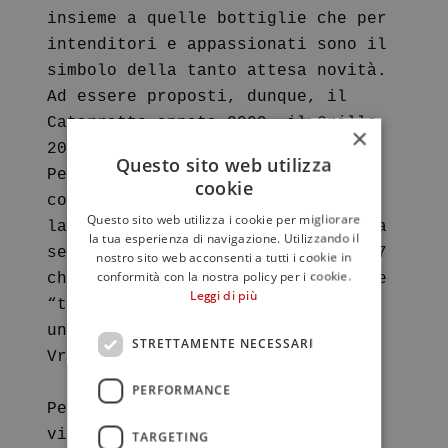
insieme a quelle bottiglie che per
intenditori e appassionati sono il
simbolo della tanto attesa novità.
Ad essere proposti, dunque, il
Catarratto annata 2009, il Grillo
×
2009 e il Nero d’Avola del 2008.
Questo sito web utilizza
Per l’azienda che si sviluppa in
cookie
contrada Montoni Vecchi, anche il
Questo sito web utilizza i cookie per migliorare
lancio della nuova etichetta della
la tua esperienza di navigazione. Utilizzando il
selezione Vrucara – 1° annata 2007
nostro sito web acconsenti a tutti i cookie in
conformità con la nostra policy per i cookie.
che per Fabio Sireci è sicuramente
Leggi di più
“tra le massime espressioni di
un’eleganza verticale delle
STRETTAMENTE NECESSARI
Vrucara”.
PERFORMANCE
Per maggiori informazioni potete
visitare il sito dell’azienda
TARGETING