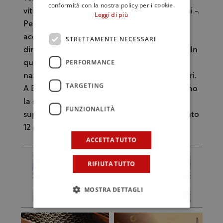
conformità con la nostra policy per i cookie.
vitivinicola è lunghissima – risponde Allegrini -.
Leggi di più
Per realizzare Poggio al Tesoro abbiamo
acquistato 105 ettari (di cui una parte vitati), i
STRETTAMENTE NECESSARI
diritti di reimpianto e una cantina adeguata. In
PERFORMANCE
questi giorni abbiamo ottenuto dalla riserva
nazionale diritti di reimpianto per altri 3 ettari.
TARGETING
A Bolgheri siamo arrivati nel 2001 e oggi siamo
la sesta azienda per estensione della
FUNZIONALITÀ
superficie. In 4-5 anni puntiamo a un fatturato
12 milioni”.
ACCETTA TUTTO
RIFIUTA TUTTO
MOSTRA DETTAGLI