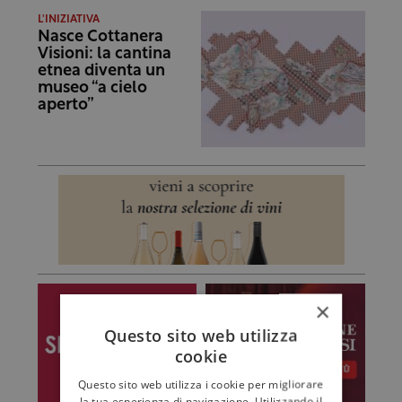
L'INIZIATIVA
Nasce Cottanera
Visioni: la cantina
etnea diventa un
museo “a cielo
aperto”
×
Questo sito web utilizza
cookie
Questo sito web utilizza i cookie per migliorare
la tua esperienza di navigazione. Utilizzando il