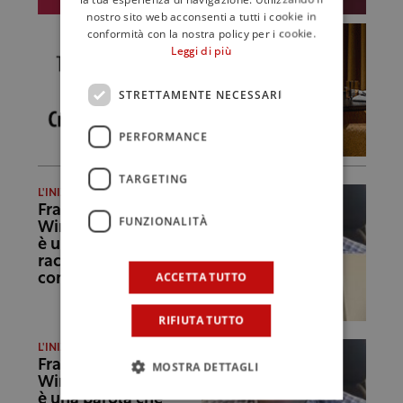
nostro sito web acconsenti a tutti i cookie in
conformità con la nostra policy per i cookie.
Leggi di più
STRETTAMENTE NECESSARI
PERFORMANCE
TARGETING
L'INIZIATIVA
Francesco Cambria a
FUNZIONALITÀ
Wine Moment: “Etna
è una parola che
racchiude tanti
ACCETTA TUTTO
concetti”
RIFIUTA TUTTO
L'INIZIATIVA
Francesco Cambria a
MOSTRA DETTAGLI
Wine Moment: “Etna
è una parola che