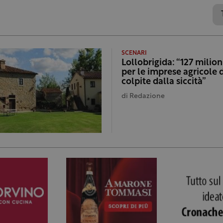
SCENARI
Lollobrigida: “127 milion
per le imprese agricole 
colpite dalla siccità”
di
Redazione