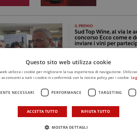
IL PREMIO
Sud Top Wine, al via le a
concorso Ecco come e 
inviare i vini per parteci
Questo sito web utilizza cookie
web utilizza i cookie per migliorare la tua esperienza di navigazione. Utilizza
 acconsenti a tutti i cookie in conformità con la nostra policy per i cookie.
Leg
ENTE NECESSARI
PERFORMANCE
TARGETING
IL CONCORSO
Sud Top Wine, oggi la di
conoscere i premiati
ACCETTA TUTTO
RIFIUTA TUTTO
MOSTRA DETTAGLI