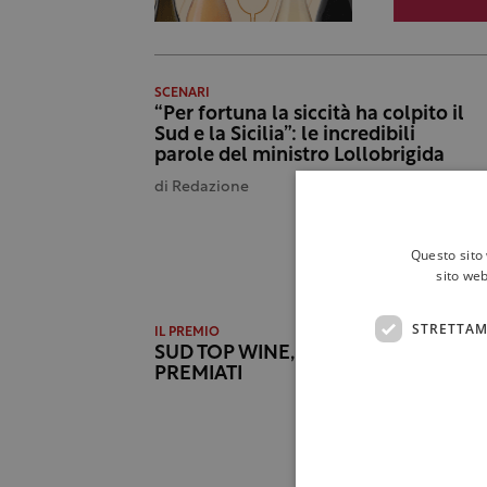
SCENARI
“Per fortuna la siccità ha colpito il
Sud e la Sicilia”: le incredibili
parole del ministro Lollobrigida
di
Redazione
Questo sito 
sito web
STRETTAM
IL PREMIO
SUD TOP WINE, ECCO I VINI
PREMIATI