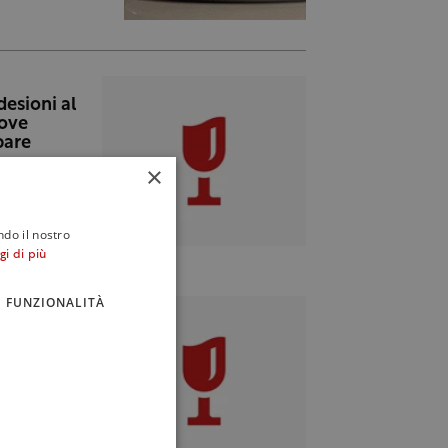
desioni al
dove
pare
×
ndo il nostro
gi di più
FUNZIONALITÀ
retta per