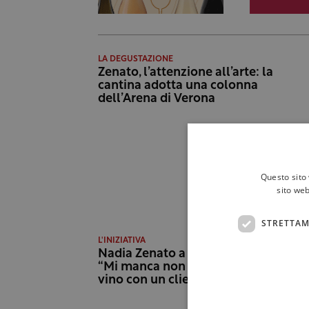
LA DEGUSTAZIONE
Zenato, l’attenzione all’arte: la
cantina adotta una colonna
dell’Arena di Verona
Questo sito 
sito web
STRETTAM
L'INIZIATIVA
Nadia Zenato a Wine Moment:
“Mi manca non poter degustare
vino con un cliente”