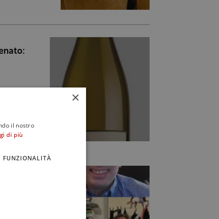
Zenato:
×
ndo il nostro
gi di più
FUNZIONALITÀ
oment:
gustare