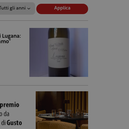
Applica
i Lugana:
iamo”