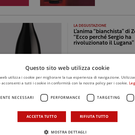
LA DEGUSTAZIONE
L’anima “bianchista” di 
“Ecco perché Sergio ha
rivoluzionato il Lugana”
Questo sito web utilizza cookie
web utilizza i cookie per migliorare la tua esperienza di navigazione. Utilizza
 acconsenti a tutti i cookie in conformità con la nostra policy per i cookie.
Leg
ENTE NECESSARI
PERFORMANCE
TARGETING
L'INIZIATIVA
Nadia Zenato a Wine M
ACCETTA TUTTO
RIFIUTA TUTTO
“Mi manca non poter de
vino con un cliente”
MOSTRA DETTAGLI