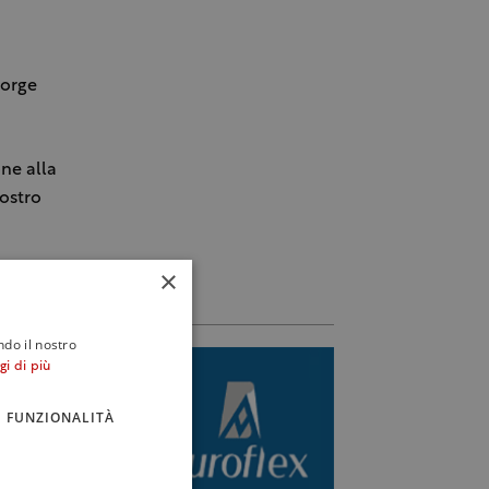
eorge
ne alla
ostro
×
ndo il nostro
gi di più
FUNZIONALITÀ