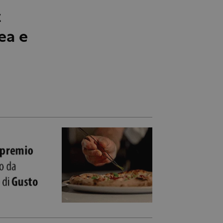
z
ea e