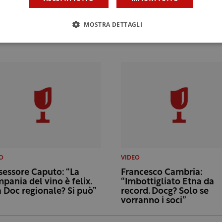
MOSTRA DETTAGLI
O
VIDEO
ssessore Caputo: “La
Francesco Cambria:
pania del vino è felix.
“Imbottigliato Etna da
 Doc regionale? Si può”
record. Docg? Solo se
vorranno i soci”