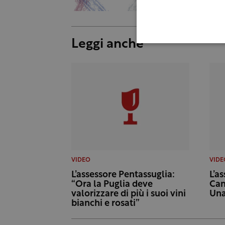
Leggi anche
VIDEO
VIDE
L’assessore Pentassuglia:
L’a
“Ora la Puglia deve
Cam
valorizzare di più i suoi vini
Una
bianchi e rosati”