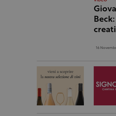
VIDEO
Giova
Beck:
creat
16 Novembr