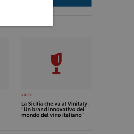
VIDEO
La Sicilia che va al Vinitaly:
“Un brand innovativo del
mondo del vino italiano”