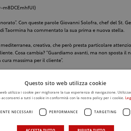
d:=-m8DCEmhfUI}
onorato”. Con queste parole Giovanni Solofra, chef del St. G
 di Taormina ha commentato la sua prima e nuova stella.
mediterranea, creativa, che però presta particolare attenzio
cliente. Cosa cambia? “Guardiamo avanti, ma non sposta il n
a cura massima per il cliente”.
Questo sito web utilizza cookie
web utilizza i cookie per migliorare la tua esperienza di navigazione. Utilizza
 acconsenti a tutti i cookie in conformità con la nostra policy per i cookie.
Leg
ENTE NECESSARI
PERFORMANCE
TARGETING
ACCETTA TUTTO
RIFIUTA TUTTO