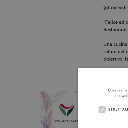
{qtube vi
“Felice ed 
Restaurant
Una cucina 
salute del 
obiettivo, l
C.d.G.
Questo sito 
sito web
STRETTAM